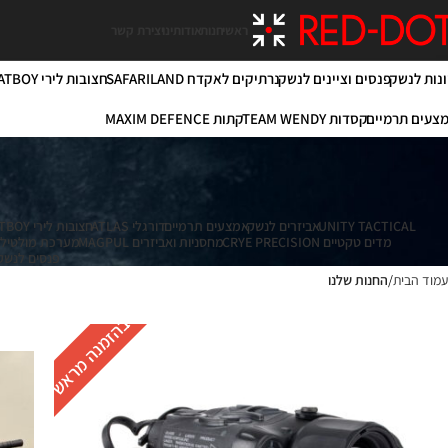
ראשי
חנות
אודותינו
יצירת קשר
ונות לנשק
פנסים וציינים לנשק
נרתיקים לאקדח SAFARILAND
חצובות לירי FATBOY
צעים תרמיים
קסדות TEAM WENDY
קתות MAXIM DEFENCE
UNITY TACTICAL
אביזרים לנשק
אמצעים תרמיים
דורגלי ATLAS
חצובות לירי FATBOY
מדים טקטיים CRYE PRECISION
מחסניות ואביזרים MAGPUL
מערכת מולטילייזר ס
פנסים לנשק UREFIRE
עמוד הבית
החנות שלנו
בהזמנה מראש