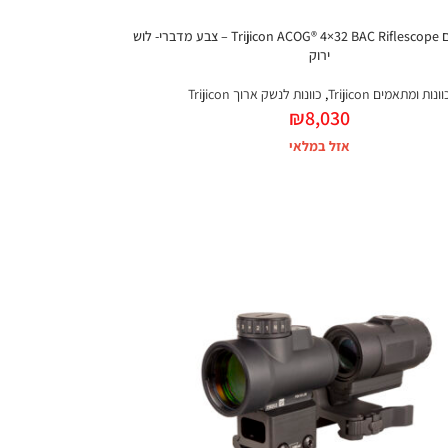
כוונת קלעים Trijicon ACOG® 4×32 BAC Riflescope – צבע מדברי- לוש
ירוק
וונות ומתאמים Trijicon
,
כוונות לנשק ארוך Trijicon
₪
8,030
אזל במלאי