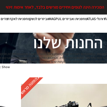
המכירה הינה לגופים ויחידים מורשים בלבד, לאחר אימות זיהוי
דורגלי ATLAS
מחסניות ואביזרים MAGPUL
אביזרים לנשק
מחסניות לאקדח
מדים טקטיים
החנות שלנו
כוונות BUSHNELL לאקדחי סאב-קומפקט
כוונות השלכה
כוונות ומתאמים TRIJICON
כוו
מוי וגלוי NEWCON
מצלמת קסדה MOHOC
נרתיקים לאקדח SAFARILAND
ערכות הס
S
קסדות TEAM WENDY
קתות טרור מקצועיות MAXIM DEFENSE
Show
בהזמנה מראש