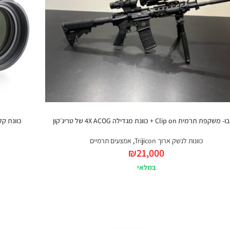
פת תרמית Clip on + כוונת מגדילה 4X ACOG של טריג׳קון
כוונת קלעים לנש
כוונות לנשק ארוך Trijicon
,
אמצעים תרמיים
₪
21,000
במלאי