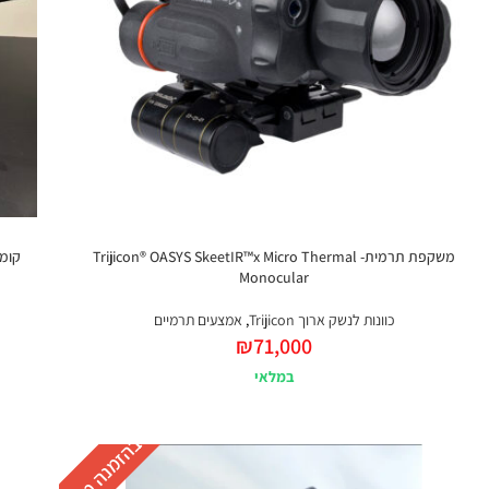
משקפת תרמית- Trijicon® OASYS SkeetIR™x Micro Thermal
קומבו- משק
Monocular
כוונות לנשק ארוך Trijicon
,
אמצעים תרמיים
₪
71,000
במלאי
בהזמנה מראש