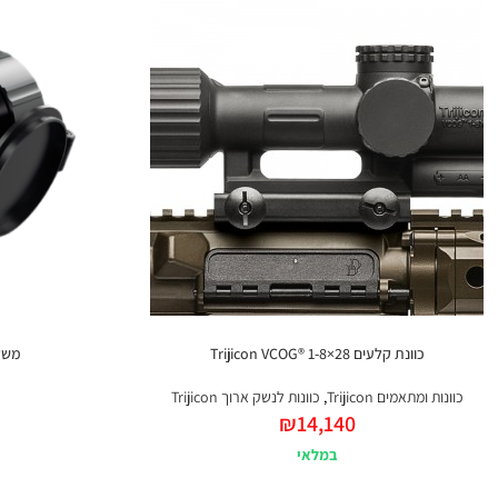
כוונת קלעים Trijicon VCOG® 1-8×28
משקפת תרמי
כוונות ומתאמים Trijicon
,
כוונות לנשק ארוך Trijicon
₪
14,140
במלאי