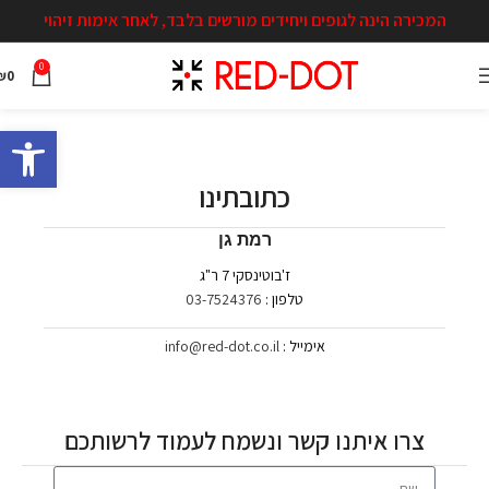
המכירה הינה לגופים ויחידים מורשים בלבד, לאחר אימות זיהוי
0
₪
0
פתח סרגל 
כתובתינו
רמת גן
ז'בוטינסקי 7 ר"ג
טלפון :
03-7524376
אימייל :
info@red-dot.co.il
צרו איתנו קשר ונשמח לעמוד לרשותכם