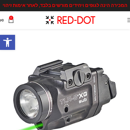
המכירה הינה לגופים ויחידים מורשים בלבד, לאחר אימות זיהוי
0
₪
0
פתח סרגל