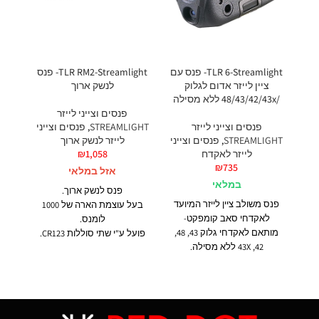
TLR 6-Streamlight- פנס עם
TLR RM2-Streamlight- פנס
ציין לייזר אדום לגלוק
לנשק ארוך
ירוק 
/48/43/42/43x ללא מסילה
פנסים וצייני לייזר
פנסים וצייני לייזר
STREAMLIGHT
,
פנסים וצייני
GHT
STREAMLIGHT
,
פנסים וצייני
לייזר לנשק ארוך
לייזר לאקדח
1,058
₪
₪
735
אזל במלאי
במלאי
פנס לנשק ארוך.
פנס משולב ציין לייזר המיועד
בעל עוצמת הארה של 1000
לאקדחי סאב קומפקט-
לומנס.
מותאם לאקדחי גלוק 43, 48,
פועל ע"י שתי סוללות CR123.
שעו
42, 43X ללא מסילה.
יכולת הפעלה ישירה או ע"י
יכולת הפעלה דו צדדית.
כבל שליטה.
ננ
עוצמת הארה 100 לומנס.
מתחבר למסילת פיקטיני
בעל
1913.
ב
מק״ט 69450
ל