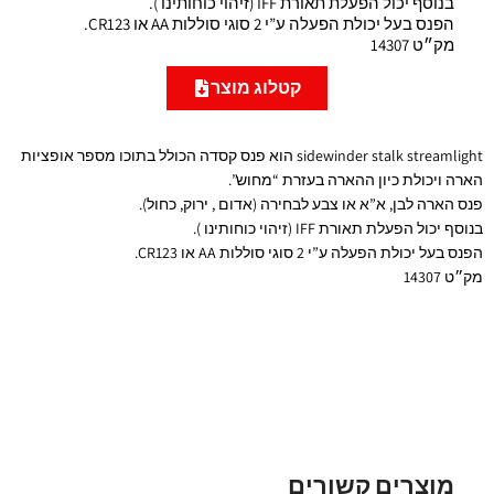
בנוסף יכול הפעלת תאורת IFF (זיהוי כוחותינו ).
הפנס בעל יכולת הפעלה ע”י 2 סוגי סוללות AA או CR123.
מק״ט 14307
קטלוג מוצר
sidewinder stalk streamlight הוא פנס קסדה הכולל בתוכו מספר אופציות
הארה ויכולת כיון ההארה בעזרת “מחוש”.
פנס הארה לבן, א”א או צבע לבחירה (אדום , ירוק, כחול).
בנוסף יכול הפעלת תאורת IFF (זיהוי כוחותינו ).
הפנס בעל יכולת הפעלה ע”י 2 סוגי סוללות AA או CR123.
מק״ט 14307
מוצרים קשורים