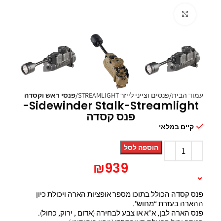
Click to enlarge
עמוד הבית
פנסים וצייני לייזר STREAMLIGHT
פנסי ראש וקסדה
Sidewinder Stalk-Streamlight-
פנס קסדה
קיים במלאי
הוספה לסל
₪
939
תיאור המוצר
פנס קסדה הכולל בתוכו מספר אופציות הארה ויכולת כיון
ההארה בעזרת “מחוש”.
פנס הארה לבן, א”א או צבע לבחירה (אדום , ירוק, כחול).