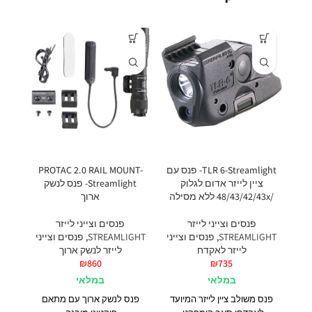
TLR 6-Streamlight- פנס עם
PROTAC 2.0 RAIL MOUNT-
פנס
ציין לייזר אדום לגלוק
Streamlight- פנס לנשק
 G
/48/43/42/43x ללא מסילה
ארוך
פנסים וצייני לייזר
פנסים וצייני לייזר
STREAMLIGHT
,
פנסים וצייני
STREAMLIGHT
,
פנסים וצייני
GHT
לייזר לאקדח
לייזר לנשק ארוך
₪
860
₪
735
במלאי
במלאי
פנס משולב ציין לייזר המיועד
פנס לנשק ארוך עם מתאם