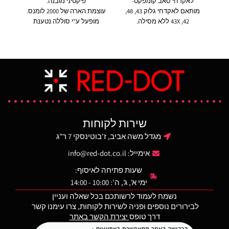
לאקדחי סאב קומפקט-
פיקטיני מובנה.
שעה
מותאם לאקדחי גלוק 43, 48,
עוצמת הארה של 2000 לומנס.
42, 43X ללא מסילה.
מופעל ע"י סוללה נטענת
יכולת הפעלה דו צדדית.
יעודית של חברת
שע
עוצמת הארה 100 לומנס.
STREAMLIGHT. בעל יכולת
ס
הפעלה ישירה מהפנס או ע"י
כבל שליטה.
מער
מק״ט 89009
מ
מאו
מסיל
שירות לקוחות
ails,
מגדל משה אביב, ז'בוטינסקי 7 ר"ג
&
אימייל:
info@red-dot.co.il
&
שעות פתיחה לאיסוף:
ימי א', ג', ה': 10:00 - 14:00
נשמח לעמוד לרשותכם בכל שאלה ועניין
לבירורים נוספים ופניה לשירות לקוחות, צרו עימנו קשר
דרך טופס
יצירת הקשר באתר