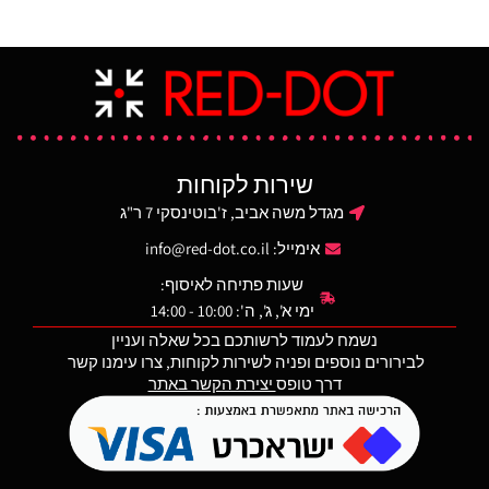
הנרתיק מתאים לנשיאה גם
על מפרטי ביצועים צבאיים
ללא פנס. חגירת PADDLE.
קפדניים. בעלת קפיץ נירוסטה
הנרתיק מתאים לצד ימין.
עמיד, גיאומטריה פנימית
בעקומה קבועה להזנה אמינה
של כדורים ופירוק פשוט ללא
כלים לנוחות ניקוי. רצפת
המחסנית המתרחבת קלה
לפירוק, מסייעת לחילוץ וטיפול
שירות לקוחות
במחסנית תוך מתן הגנה
משופרת מפני נפילות.
מגדל משה אביב, ז'בוטינסקי 7 ר"ג
אימייל:
info@red-dot.co.il
שעות פתיחה לאיסוף:
ימי א', ג', ה': 10:00 - 14:00
נשמח לעמוד לרשותכם בכל שאלה ועניין
לבירורים נוספים ופניה לשירות לקוחות, צרו עימנו קשר
דרך טופס
יצירת הקשר באתר