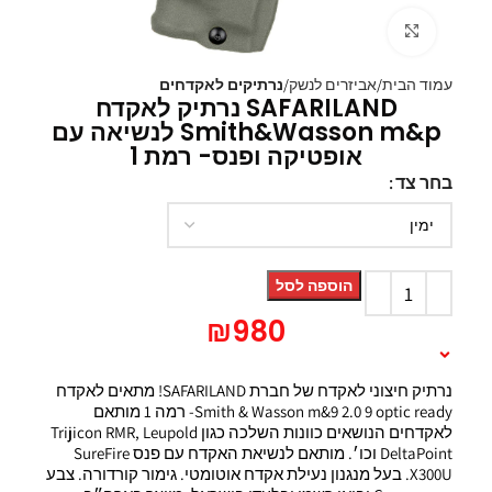
Click to enlarge
עמוד הבית
אביזרים לנשק
נרתיקים לאקדחים
SAFARILAND נרתיק לאקדח
Smith&Wasson m&p לנשיאה עם
אופטיקה ופנס- רמת 1
בחר צד
הוספה לסל
₪
980
תיאור המוצר
נרתיק חיצוני לאקדח של חברת SAFARILAND! מתאים לאקדח
Smith & Wasson m&9 2.0 9 optic ready- רמה 1 מותאם
לאקדחים הנושאים כוונות השלכה כגון Trijicon RMR, Leupold
DeltaPoint וכו׳. מותאם לנשיאת האקדח עם פנס SureFire
X300U. בעל מנגנון נעילת אקדח אוטומטי. גימור קורדורה. צבע