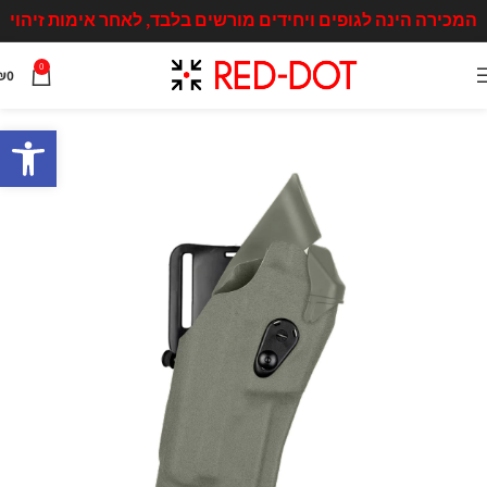
המכירה הינה לגופים ויחידים מורשים בלבד, לאחר אימות זיהוי
0
₪
0
פתח סרגל