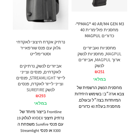
PMAG® 40 AR/M4 GEN M3®-
מחסנית פולימרית 40
כדורים MAGPUL
נרתיק אקדח חיצוני לאקדחי
מחסניות ואביזרים
גלוק עם פנס שורפאייר
MAGPUL
,
מחסניות לנשק
וסטרימלייט
ארוך MAGPUL
,
אביזרים
לנשק
אביזרים לנשק
,
נרתיקים
₪
251
לאקדחים
,
פנסים וצייני
לייזר STREAMLIGHT
,
פנסים
במלאי
וצייני לייזר לאקדח
,
פנסים
מחסנית הנשק הרשמית של
לנשק SUREFIRE
צבא ארה״ב! בשימוש היחידות
₪
293
המיוחדות בצה״ל ובעולם.
במלאי
מחסנית בעלת 40 כדורים
Frontline בייצור מיוחד של
עבור כלי נשק
AR15/M4
נרתיק חיצוני KYDEX לגלוק 19
ותואמים להם.
המחסנית
עם פנסי Surefire משפחת ה
משלבת טכנולוגיית חומרים
X300 או פנסי Streamlight
חדשה ותהליכי ייצור לשיפור
משפחות TLR7/8.
חוזק, עמידות ואמינות העולים