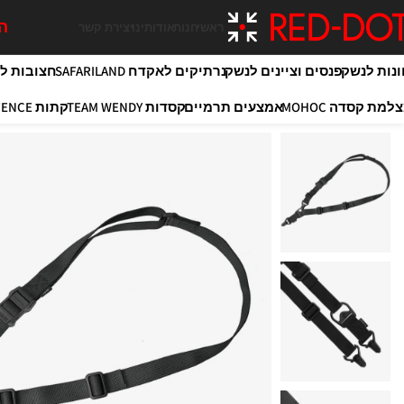
המ
ראשי
חנות
אודותינו
יצירת קשר
ונות לנשק
פנסים וציינים לנשק
נרתיקים לאקדח SAFARILAND
חצובות לירי OY
למת קסדה MOHOC
אמצעים תרמיים
קסדות TEAM WENDY
קתות MAXIM DEFENCE