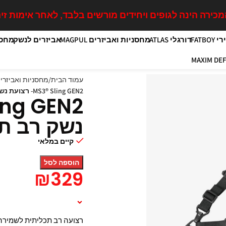
כירה הינה לגופים ויחידים מורשים בלבד, לאחר אימות זיה
FATB
דורגלי ATLAS
מחסניות ואביזרים MAGPUL
אביזרים לנשק
מחסנ
עמוד הבית
מחסניות ואביזרים GPUL
MS3® Sling GEN2- רצועת נשק רב תכליתית MAGPUL
נשק רב תכלית
קיים במלאי
הוספה לסל
₪
329
תיאור המוצר
רצועה רב תכליתית לשמירה