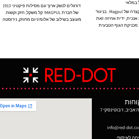
 במלאי
דורגלים לנשק ארוך עם מסילות פיקטיני 1913
ידית אחיזה קדמית קצרה של Magpul . בניגוד
של חברת MAGPUL! קל משקל, חזק וקשוח.
אנכית, ידית אחיזה זאת
מעוצב בשילוב של אלומיניום מחוזק, נירוסטה
מכניקת הגוף הטבעית
והזרקות פולימר. בעל תחתית גומי
ש נוח ויציב שמפחית
המתאימות להנעל על כל סוגי משטחי הירי.
 הידית עוזרת להפחית
עובר בקלות ממצב סגור למצבי ירי שונים.
גביר את השליטה בנשק
במצב סגור הרגליים פונות קדימה. בלחיצת
היר ומדויק יותר. גודלה
כפתור ותפעול ביד אחת הדורגלים עוברים
ה על מגוון רחב של
למצב ירי בסיוע קפיץ וננעלים. בעל יכולת
 אביזרים. תואם כמעט
התאמת אורך הרגליים בלחיצת כפתור.
Picati.
מאפשר הטיית הנשק ל-50 מעלות.
וחות
מגדל משה אביב, ז'בוטינסקי 7
info@red-dot.co.
חה לאיסוף: