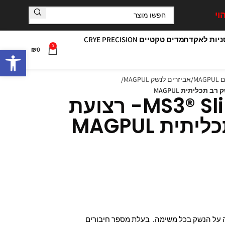
וי
יות לאקדח
מדים טקטיים CRYE PRECISION
0
פתח סרגל
₪
0
MA
אביזרים לנשק MAGPUL
MS3® Sling GEN2- רצועת
ית MAGPUL
 על הנשק בכל משימה. בעלת מספר חיבורים