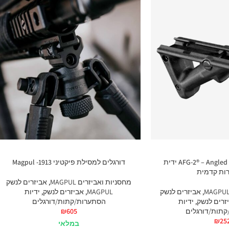
AFG-2® – Angled Fore Grip-Magpul ידית
דורגלים למסילת פיקטיני 1913- Magpul
ות קדמית
מחסניות ואביזרים MAGPUL
,
אביזרים לנשק
,
אביזרים לנשק
MAGPUL
,
אביזרים לנשק
,
ידיות
זרים לנשק
,
ידיות
הסתערות/קתות/דורגלים
תות/דורגלים
605
₪
₪
25
במלאי