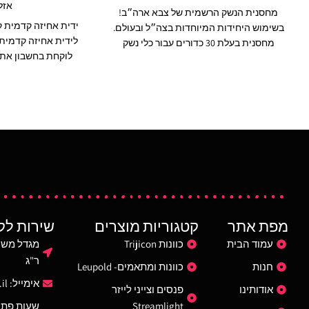
אזל
מחסנית הנשק הרשמית של צבא ארה״ב!
בשימוש היחידות המיוחדות בצה״ל ובעולם.
לידית אחיזה קדמית 
מחסנית בעלת 30 כדורים עבור כלי נשק
לוקחת בחשבון את 
AR15/M4 ותואמים להם.
המחסנית משלבת
ומספקת ממשק משתמ
טכנולוגיית חומרים חדשה ותהליכי ייצור
את אימוץ השרירים.
לשיפור חוזק, עמידות ואמינות העולים על
את עוצמת הרתע, לה
מפרטי ביצועים צבאיים קפדניים. בעלת קפיץ
ולהקל על רצף ירי מ
נירוסטה עמיד, גיאומטריה פנימית בעקומה
הקטן מאפשר הרכב
קבועה להזנה אמינה של כדורים ופירוק פשוט
מדפסים עם מסילות
ללא כלים לנוחות ניקוי. רצפת המחסנית
לכל מדפס עם מסילת nny M1913
המתרחבת קלה לפירוק, מסייעת לחילוץ
וטיפול במחסנית תוך מתן הגנה משופרת
מפני נפילות.
מפת אתר
קטגוריות מוצרים
שירות לק
עמוד הבית
כוונות Trijicon
ר"ג
חנות
כוונות ומתאמים- Leupold
אימייל:
il
אודותינו
פנסים וצייני לייזר
Streamlight
שעות פתי