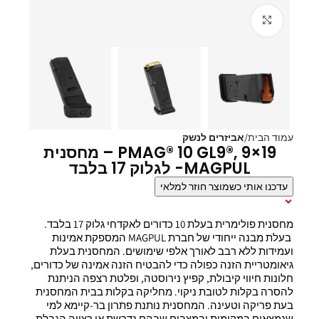
Click to enlarge
עמוד הבית
אביזרים לנשק
PMAG® 10 GL9®, 9×19 – מחסנית
MAGPUL- לגלוק 17 בלבד
עדכנו אותי כשמוצר חוזר למלאי
תיאור המוצר
מחסנית פולימרית בעלת 10 כדורים לאקדחי גלוק 17 בלבד.
בעלת מבנה ייחודי של חברת MAGPUL המספקת אמינות
ועמידות ללא רבב לאורך אלפי שימושים. המחסנית בעלת
גיאומטריית הזנה כפולה כדי להבטיח הזנה אמינה של כדורים,
חלונות חיווי קיבולת, קפיץ נירוסטה, ופלטת רצפה הניתנת
להסרה בקלות לטובת ניקוי. מחליקה בקלות בבית המחסנית
בעת פריקה וטעינה. המחסנית נותנת פתרון בר-קיימא למי
שנמצאים במקומות ובמצבים שבהם נדרשת או רצויה הגבלת