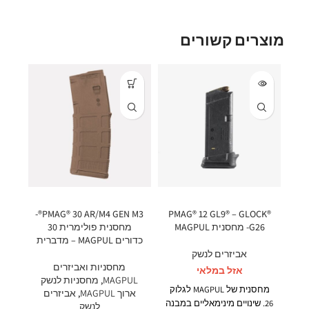
מוצרים קשורים
M3®
PMAG® 30 AR/M4 GEN M3®-
PMAG® 12 GL9® – GLOCK®
G26- מחסנית MAGPUL
מחסנית פולימרית 30
כדורים MAGPUL – מדברית
פולי
אביזרים לנשק
מחסניות ואביזרים
אזל במלאי
MAGPUL
,
מחסניות לנשק
UL
מחסנית של MAGPUL לגלוק
ארוך MAGPUL
,
אביזרים
ארוך
26. שינויים מינימאליים במבנה
לנשק