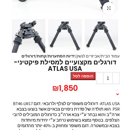
Click to enlarge
עמוד הבית
אביזרים לנשק
ידיות הסתערות/קתות/דורגלים
דורגלים מקצועיים למסילת פיקטיני-
ATLAS USA
הוספה לסל
₪
1,850
תיאור המוצר
ATLAS USA- דורגלים משופרים לצלף ולרובאי. דגם BT46-LW17
PSR הוא תולדה של סדרת ניסויים צבאיים אשר בוצעו בצבא
ארה״ב והוא נבחר ע״י צבא ארה״ב כדורגלים המובילים לרובי
הצלפים. בנוסף נמצא בשימוש נרחב ע״י יחידות מיוחדות
בצבא ובמשטרה. דגם משופר ומחוזק ב-40% יותר מהדגמים