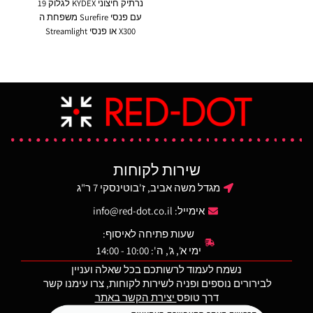
נרתיק חיצוני KYDEX לגלוק 19
עבור כלי נשק תואמים
עם פנסי Surefire משפחת ה
AR15/M4.
המחסנית כוללת
X300 או פנסי Streamlight
חלונות שקופים דו צדדיים כדי
משפחות TLR7/8.
לאפשר זיהוי חזותי מהיר של
הנרתיק מתאים לנשיאה גם
מספר הכדורים המשוער
ללא פנס. חגירת PADDLE.
שנותרו.
המחסנית משלבת
הנרתיק מתאים לצד ימין.
טכנולוגיית חומרים חדשה
ותהליכי ייצור לשיפור חוזק,
עמידות ואמינות העולים על
מפרטי ביצועים צבאיים
קפדניים. בעלת קפיץ נירוסטה
עמיד, גיאומטריה פנימית
שירות לקוחות
בעקומה קבועה להזנה אמינה
של כדורים ופירוק פשוט ללא
מגדל משה אביב, ז'בוטינסקי 7 ר"ג
צורך בכלים לנוחות ניקוי.
אימייל:
info@red-dot.co.il
הרצפה המתרחבת קלה
לפירוק, מסייעת לחילוץ וטיפול
שעות פתיחה לאיסוף:
במחסנית תוך מתן הגנה
ימי א', ג', ה': 10:00 - 14:00
משופרת מפני נפילות.
נשמח לעמוד לרשותכם בכל שאלה ועניין
לבירורים נוספים ופניה לשירות לקוחות, צרו עימנו קשר
דרך טופס
יצירת הקשר באתר