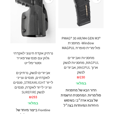
PMAG® 30 AR/M4 GEN M3®
Window- מחסנית
פולימרית סופרת MAGPUL
נרתיק אקדח חיצוני לאקדחי
מחסניות ואביזרים
גלוק עם פנס שורפאייר
MAGPUL
,
מחסניות לנשק
וסטרימלייט
ארוך MAGPUL
,
אביזרים
לנשק
אביזרים לנשק
,
נרתיקים
₪
230
לאקדחים
,
פנסים וצייני
לייזר STREAMLIGHT
,
פנסים
במלאי
וצייני לייזר לאקדח
,
פנסים
הדור הבא של מחסניות
לנשק SUREFIRE
פולימריות. המחסנית הרשמית
₪
293
של צבא ארה״ב! בשימוש
במלאי
היחידות המיוחדות בצה״ל
Frontline בייצור מיוחד של
ובעולם. בעלת 30 כדורים