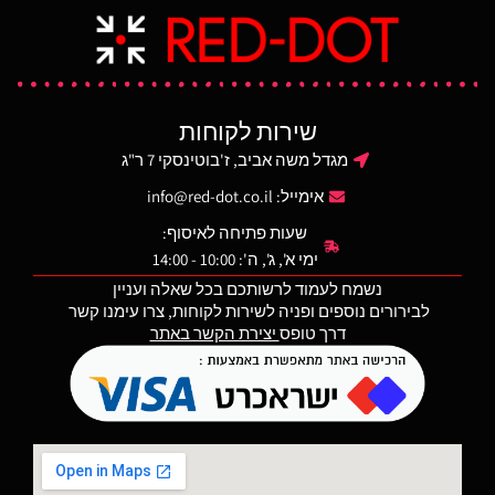
אחורי למניעת הדלקת אור
ל
המלאי מוגבל!!!!
בטעות. ניתן להפעיל ולכבות
ו
פונקציית הבהוב בפנס. בעל
מו
מתאם הרכבה מובנה על
מסילת פיקטיני.
בע
שירות לקוחות
מופעל באמצעות שתי סוללות
ליתיום CR123A.
מגדל משה אביב, ז'בוטינסקי 7 ר"ג
אחר
אימייל:
info@red-dot.co.il
שעות פתיחה לאיסוף:
ימי א', ג', ה': 10:00 - 14:00
נשמח לעמוד לרשותכם בכל שאלה ועניין
לבירורים נוספים ופניה לשירות לקוחות, צרו עימנו קשר
דרך טופס
יצירת הקשר באתר