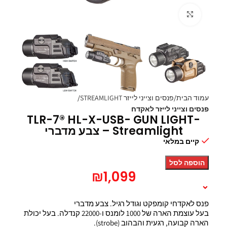
Click to enlarge
עמוד הבית
פנסים וצייני לייזר STREAMLIGHT
פנסים וצייני לייזר לאקדח
TLR-7® HL-X-USB- GUN LIGHT-
Streamlight – צבע מדברי
קיים במלאי
הוספה לסל
₪
1,099
תיאור המוצר
פנס לאקדחי קומפקט וגודל רגיל. צבע מדברי
בעל עוצמת הארה של 1000 לומנס ו-22000 קנדלה. בעל יכולת
הארה קבועה, רגעית והבהוב (strobe).