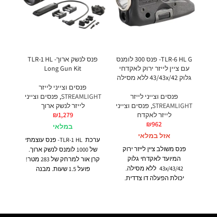
TLR-6 HL G- פנס 300 לומנס
פנס לנשק ארוך- TLR-1 HL
עם ציין לייזר ירוק לאקדחי
Long Gun Kit
ירוק 
גלוק 43/43x/42 ללא מסילה
פנסים וצייני לייזר
פנסים וצייני לייזר
STREAMLIGHT
,
פנסים וצייני
GHT
STREAMLIGHT
,
פנסים וצייני
לייזר לנשק ארוך
לייזר לאקדח
1,279
₪
₪
962
במלאי
אזל במלאי
ערכת TLR-1 HL- פנס עוצמתי
פנס משולב ציין לייזר ירוק
של 1000 לומנס לנשק ארוך.
המיועד לאקדחי גלוק
קרן אור למרחק של 283 מטר!
43x/43/42 ללא מסילה.
פועל 1.5 שעות. מבנה
שעו
יכולת הפעלה דו צדדית.
אלומיניום חזק נגד פגעים
עוצמת הארה 300 לומנס!! קרן
ומכות. עמיד למים לגובה מטר
ננ
אור למרחק של כ-130 מטר.
למשך 30 דקות.
בעל
בעל סוללות נטענות ומטען
בעל לחצן ptt. בעל מתג כיבוי
ב
נייד USB.