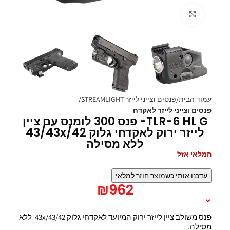
Click to enlarge
עמוד הבית
פנסים וצייני לייזר STREAMLIGHT
פנסים וצייני לייזר לאקדח
TLR-6 HL G- פנס 300 לומנס עם ציין
לייזר ירוק לאקדחי גלוק 43/43x/42
ללא מסילה
המלאי אזל
עדכנו אותי כשמוצר חוזר למלאי
₪
962
תיאור המוצר
פנס משולב ציין לייזר ירוק המיועד לאקדחי גלוק 43x/43/42 ללא
מסילה.