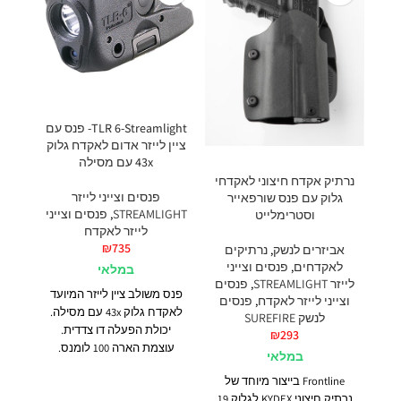
TLR 6-Streamlight- פנס עם
פנ
ציין לייזר אדום לאקדח גלוק
43x עם מסילה
נרתיק אקדח חיצוני לאקדחי
פנסים וצייני לייזר
גלוק עם פנס שורפאייר
STREAMLIGHT
,
פנסים וצייני
GHT
וסטרימלייט
לייזר לאקדח
₪
735
אביזרים לנשק
,
נרתיקים
לאקדחים
,
פנסים וצייני
במלאי
לייזר STREAMLIGHT
,
פנסים
פנס משולב ציין לייזר המיועד
פנ
וצייני לייזר לאקדח
,
פנסים
לאקדח גלוק 43x עם מסילה.
לנשק SUREFIRE
יכולת הפעלה דו צדדית.
₪
293
עוצמת הארה 100 לומנס.
ל
במלאי
Frontline בייצור מיוחד של
נרתיק חיצוני KYDEX לגלוק 19