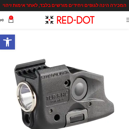
המכירה הינה לגופים ויחידים מורשים בלבד, לאחר אימות זיהוי
0
₪
0
פתח סרגל