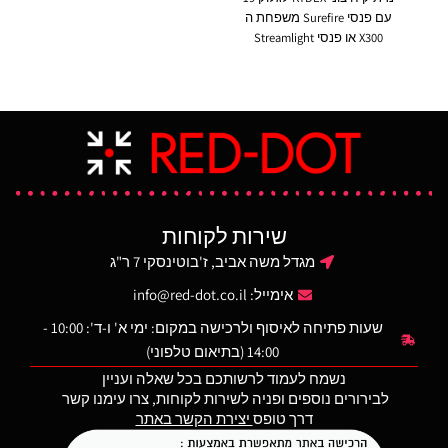
בע
עם פנסי Surefire משפחת ה
וחצ
X300 או פנסי Streamlight
משפחות TLR7/8.
הנרתיק מתאים לנשיאה גם
ללא פנס. חגירת PADDLE.
יכ
הנרתיק מתאים לצד ימין.
מ
שירות לקוחות
מגדל משה אביב, ז'בוטינסקי 7 ר"ג
אימייל:
info@red-dot.co.il
שעות פתיחה לאיסוף ולרכישה במקום: ימי א' ו-ד': 10:00 -
14:00 (בתיאום טלפוני)
נשמח לעמוד לרשותכם בכל שאלה ועניין
לבירורים נוספים ופניה לשירות לקוחות, צרו עימנו קשר
דרך טופס
יצירת הקשר באתר