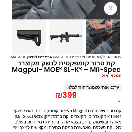
Click to enlarge
עמוד הבית
מחסניות ואביזרים MAGPUL
אביזרים לנשק MAGPUL
קת טרור קומפקטית לנשק מקוצרר
Magpul- MOE® SL-K® – Mil-Spec
המלאי אזל
עדכנו אותי כשמוצר חוזר למלאי
₪
399
תיאור המוצר
קת טרור של חברת Magpul בעיצוב קומפקטי המותאם לנשקי
M16/M4 מקוצררים ומקוצרים. קת ברמת תקן צבאי (Mil-Spec).
מאושר ובשימוש נרחב בצבא ארה״ב ויחידות מיוחדות בעולם
כולו. קת נשלפת. מאפשרת כניסה מהירה ומקצועית למצבי ירי