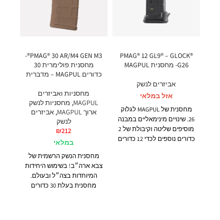
PMAG® 12 GL9® – GLOCK®
PMAG® 30 AR/M4 GEN M3®-
מד
G26- מחסנית MAGPUL
מחסנית פולימרית 30
כדורים MAGPUL – מדברית
אביזרים לנשק
הס
מחסניות ואביזרים
אזל במלאי
MAGPUL
,
מחסניות לנשק
מחסנית של MAGPUL לגלוק
ארוך MAGPUL
,
אביזרים
מער
26. שינויים מינימאליים במבנה
לנשק
מוסיפים שליטה וקיבולת של 2
₪
212
כדורים נוספים לכדי 12 כדורים
במלאי
ה
סה״כ. למחסנית נוספה חריץ
מחסנית הנשק הרשמית של
ומ
אצבע לטובת אחיזה מלא
צבא ארה״ב! בשימוש היחידות
בר
ושליפה קלה של המחסנית.
המיוחדות בצה״ל ובעולם.
משו
בעלת צלחת רצפה הניתנת
מחסנית בעלת 30 כדורים
אחיז
להסרה בקלות לטובת ניקוי.
עבור כלי נשק
AR15/M4
הרכב
ותואמים להם.
המחסנית
משלבת טכנולוגיית חומרים
טקט