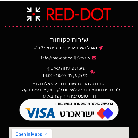
חדשה ותהליכי ייצור לשיפור
חוזק, עמידות ואמינות העולים
על מפרטי ביצועים צבאיים
קפדניים. בעלת קפיץ נירוסטה
עמיד, גיאומטריה פנימית
בעקומה קבועה להזנה אמינה
שירות לקוחות
של כדורים ופירוק פשוט ללא
כלים לנוחות ניקוי. רצפת
מגדל משה אביב, ז'בוטינסקי 7 ר"ג
המחסנית המתרחבת קלה
אימייל:
info@red-dot.co.il
לפירוק, מסייעת לחילוץ וטיפול
במחסנית תוך מתן הגנה
שעות פתיחה לאיסוף:
משופרת מפני נפילות.
ימי א', ג', ה': 10:00 - 14:00
צבע מדברי
נשמח לעמוד לרשותכם בכל שאלה ועניין
לבירורים נוספים ופניה לשירות לקוחות, צרו עימנו קשר
דרך טופס
יצירת הקשר באתר