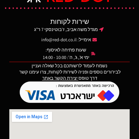
עמיד, גיאומטריה פנימית
בעקומה קבועה להזנה אמינה
של כדורים ופירוק פשוט ללא
שירות לקוחות
כלים לנוחות ניקוי. רצפת
המחסנית המתרחבת קלה
מגדל משה אביב, ז'בוטינסקי 7 ר"ג
לפירוק, מסייעת לחילוץ וטיפול
אימייל:
info@red-dot.co.il
במחסנית תוך מתן הגנה
משופרת מפני נפילות.
שעות פתיחה לאיסוף:
ימי א', ג', ה': 10:00 - 14:00
נשמח לעמוד לרשותכם בכל שאלה ועניין
לבירורים נוספים ופניה לשירות לקוחות, צרו עימנו קשר
דרך טופס
יצירת הקשר באתר