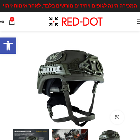
המכירה הינה לגופים ויחידים מורשים בלבד, לאחר אימות זיהוי
0
₪
0
פתח סרגל
Click to enlarge