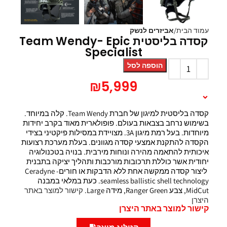
עמוד הבית
אביזרים לנשק
קסדה בליסטית Team Wendy- Epic
Specialist
הוספה לסל
₪
5,999
תיאור המוצר
קסדה בליסטית למיגון של חברת Team Wendy. קלה במיוחד.
בשימוש נרחב בצבאות בעולם. פופולארית מאוד בקרב יחידות
מיוחדות. בעל רמת מיגון 3A. מצויידת במסילות פיקטיני בצידי
הקסדה להתקנת אמצעי קסדה מגוונים. בעלת מערכת רצועות
איכותית להתאמה מהירה ונוחות מירבית. בנויה בטכנולוגיה
יחודית אשר כוללת תרכובות מורכבות ותהליך יציקה בתבנית
ליצור קסדה ממקשה אחת ללא הדבקות או חורים- Ceradyne
seamless ballistic shell technology. כעת במלאי במבנה
MidCut, צבע Ranger Green, מידה Large.
קישור למוצר באתר
היצרן
קישור למוצר באתר היצרן