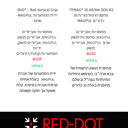
פנ
250
RVG® – Rail Vertical Grip-
PMAG® 30 AR/M4 GEN M3®-
מחסנית פולימרית 30
ידית הסתערות MAGPUL-
כדורים MAGPUL
שחור
מחסניות ואביזרים
מחסניות ואביזרים
MAGPUL
,
מחסניות לנשק
MAGPUL
,
אביזרים לנשק
פנ
ארוך MAGPUL
,
אביזרים
MAGPUL
,
אביזרים לנשק
,
לנשק
ידיות
212
₪
הסתערות/קתות/דורגלים
₪
239
לחצן
במלאי
במלאי
לפנ
מחסנית הנשק הרשמית של
(
ידית הסתערות של חברת
צבא ארה״ב! בשימוש היחידות
MAGPUL. בעלת אחיזה
המיוחדות בצה״ל ובעולם.
על 
קדמית אנכית בסיסית, קלת
מחסנית בעלת 30 כדורים
בכל
משקל אך חזקה וקשוחה.
עבור כלי נשק
AR15/M4
ומ
מעוצבת בצורה ארגונומית
ותואמים להם.
המחסנית
צבאי
לשימוש כאחיזה אנכית
משלבת טכנולוגיית חומרים
מסורתית.
חדשה ותהליכי ייצור לשיפור
חוזק, עמידות ואמינות העולים
על מפרטי ביצועים צבאיים
קפדניים. בעלת קפיץ נירוסטה