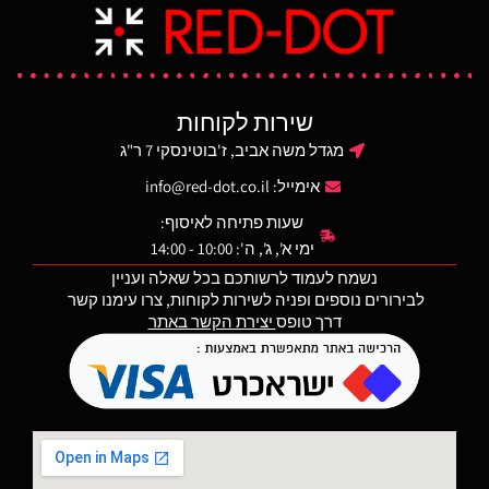
STREAMLIGHT(כלול) או ע״י
מ
2 סוללות CR123 (לא כלול).
מאו
יכולת הפעלה ישירה מהפנס
או ע"י כבל שליטה.
מק״ט 88127
מסיל
שירות לקוחות
ails,
מגדל משה אביב, ז'בוטינסקי 7 ר"ג
&
אימייל:
info@red-dot.co.il
&
שעות פתיחה לאיסוף:
ימי א', ג', ה': 10:00 - 14:00
נשמח לעמוד לרשותכם בכל שאלה ועניין
לבירורים נוספים ופניה לשירות לקוחות, צרו עימנו קשר
דרך טופס
יצירת הקשר באתר