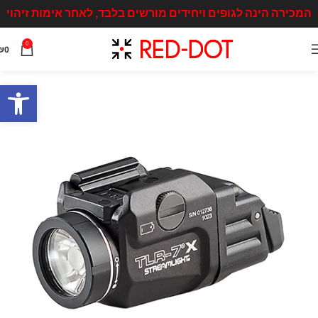
המכירה הינה לגופים ויחידים מורשים בלבד, לאחר אימות זיהוי
0
₪
0
פתח סרגל