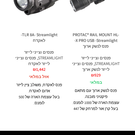
PROTAC® RAIL MOUNT HL-
TLR 8A- Streamlight-
פנס
X PRO USB -Streamlight-
לאקדח
 G
פנס לנשק ארוך
פנסים וצייני לייזר
פנסים וצייני לייזר
STREAMLIGHT
,
פנסים וצייני
STREAMLIGHT
,
פנסים וצייני
לייזר לאקדח
GHT
לייזר לנשק ארוך
1,442
₪
₪
929
אזל במלאי
במלאי
פנס לאקדח, משולב ציין לייזר
פנס לנשק ארוך עם מתאם
אדום לאקדח.
פיקטיני מובנה.
שעה
בעל עוצמת הארה של 500
עוצמת הארה של 1000 לומנס.
לומנס.
בעל קרן אור למרחק של 447
פועל ע"י סוללת CR123 בודדת.
מטר!
מק״ט 69414
שע
יכולת עבודה ע"י 2 סוגי
ס
סוללות- סוללה נטענת ייעודית
של חברת
מער