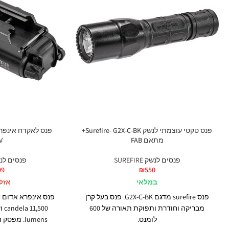
פנס טקטי עוצמתי לנשק Surefire- G2X-C-BK+
מתאם FAB
V
פנסים לנשק SUREFIRE
פנסים לנשק IRE
99
₪
550
במלאי
אזל
פנס surefire מדגם G2X-C-BK. פנס בעל קרן
מבריקה וחודרת ותפוקת תאורה של 600
לומנס.
lumens. מ