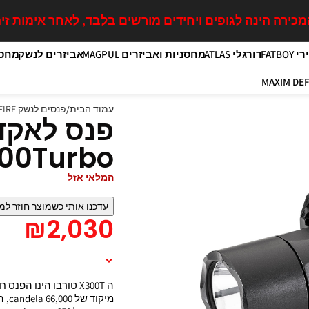
כירה הינה לגופים ויחידים מורשים בלבד, לאחר אימות זיה
FATB
דורגלי ATLAS
מחסניות ואביזרים MAGPUL
אביזרים לנשק
מחסנ
עמוד הבית
פנסים לנשק SUREFIRE
00Turbo
המלאי אזל
עדכנו אותי כשמוצר חוזר למ
₪
2,030
תיאור המוצר