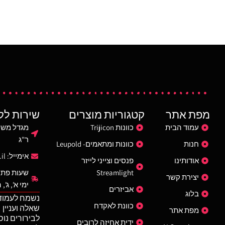
ומתאים ליורה ימני
בעל רפלקטור LED פרבולי מדויק הממקד את
חיבור וניתוק מהי
קרן האור וממקסם את היקפי התאורה והטווח
בהברגה, כך שניתן
לכדי 187 מטר.
ולהשתמש בו בעת ה
גוף פולימרי גמיש, קל משקל ועמיד ממפגעים
להתקין אותו על 
ומכות.
סוללות 3
נמכר עם מתאם למסילת פיקטיני להתקנה על
נשק ארוך מתוצרת FAB (כלול).
מופעל ע״י 2 בטריות 123A (כלול).
מפת אתר
קטגוריות מוצרים
שירות לק
עמוד הבית
כוונות Trijicon
ר"ג
חנות
כוונות ומתאמים- Leupold
אימייל:
il
אודותינו
פנסים וצייני לייזר
Streamlight
שעות פתי
יצירת קשר
ימי א', ג', ה': 10:00 -
אביזרים
בלוג
נשמח לעמוד
כוונת לאקדח
שאלה ועניין
מפת אתר
לבירורים נוס
ידית אחיזה לרובים