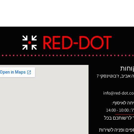
 או שמאלי. לפנס מתאם
עם אלומת מיקוד של 11,300 candela.
ר על מסילה, ללא צורך
המשמעות הינה של תאורה עוצמתית עם
 לנתק אותו במהירות
פיזור רחב, ועם אלומת אור ממוקדת. פנס
צורך כפנס רגיל וכן
שמאד מתאים למתארים של שטח בנוי, ברחוב
נשק ארוך. לפנס רמת
או בתוך מבנים. בעל אלומת לייזר ירוקה.
אטימות אופטימלית של IPX7. מגיע עם שתי
מפסק ההפעלה הוא דו צדדי ומתאים ליורה
cr12.
ימני או שמאלי. לפנס מתאם חיבור וניתוק
מהיר על מסילה, ללא צורך בהברגה, כך שניתן
לנתק אותו במהירות ולהשתמש בו בעת הצורך
כפנס רגיל וכן להתקין אותו על נשק ארוך. בעל
וחות
רמת גימור mil-spec ורמת אטימות
אופטימלית של IPX7. מגיע עם שתי סוללות
מגדל משה אביב, ז'בוטינסקי 7
cr123.
נמכר לכוחות בטחון בלבד
info@red-dot.co.
חה לאיסוף:
 14:00
 לרשותכם בכל
פים ופניה לשירות