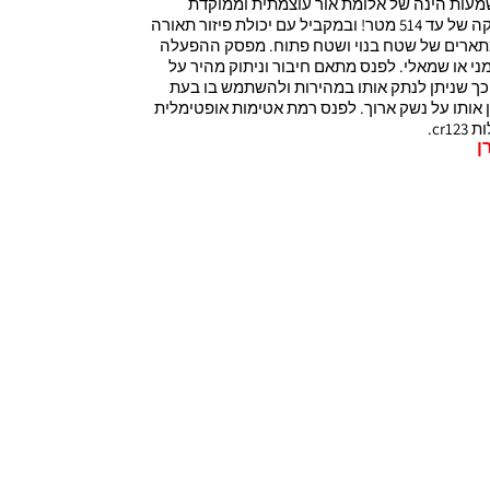
 650 lumens. המשמעות הינה של אלומת אור עוצמתית וממוקדת
המאפשרת זיהוי מטרה רחוקה של עד 514 מטר! ובמקביל עם יכולת פיזור תאורה
מתארים של שטח בנוי ושטח פתוח. מפסק ההפעלה
מני או שמאלי. לפנס מתאם חיבור וניתוק מהיר על
כך שניתן לנתק אותו במהירות ולהשתמש בו בעת
ן אותו על נשק ארוך. לפנס רמת אטימות אופטימלית
ן