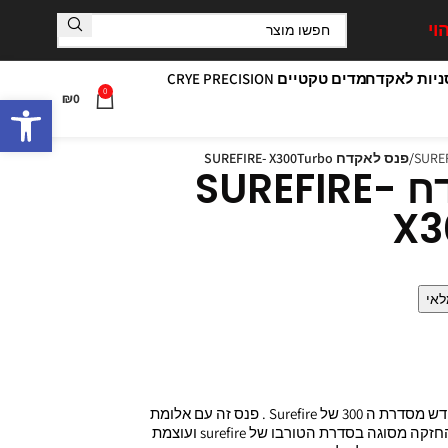
וי
יות לאקדח
מדים טקטיים CRYE PRECISION
0
פתח סרגל
₪
0
פנס לאקדח SUREFIRE- X300Turbo
פנס לאקדח SUREFIRE-
X3
לאי
ה X300T טורבו הינו הפנס חדש מסדרת ה 300 של Surefire . פנס זה עם אלומת
מיקוד של 66,000 candela, החזקה מסוגה בסדרת הטורבו של surefire ועוצמת