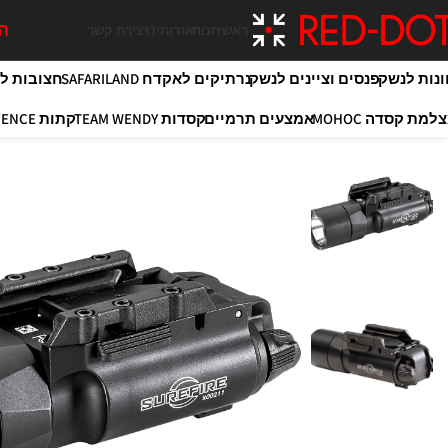
המ
ראשי
חנות
אודותינו
יצירת קשר
ונות לנשק
פנסים וציינים לנשק
נרתיקים לאקדח SAFARILAND
חצובות לירי OY
למת קסדה MOHOC
אמצעים תרמיים
קסדות TEAM WENDY
קתות MAXIM DEFENCE