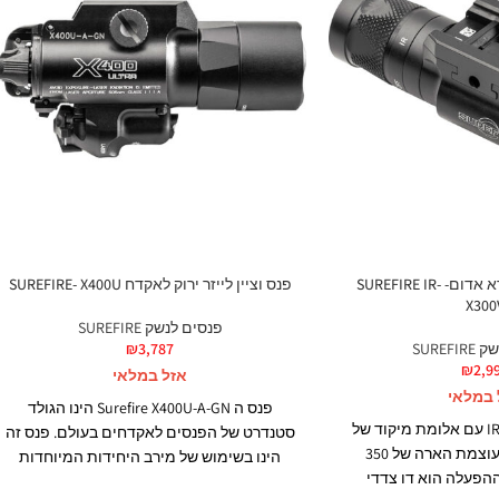
פנס לאקדח אינפרא אדום- SUREFIRE IR-
פנס וציין לייזר ירוק לאקדח SUREFIRE- X400U
X300
פנסים לנשק SUREFIRE
SUREF
3,787
₪
₪
2,9
אזל במלאי
 במלאי
פנס ה Surefire X400U-A-GN הינו הגולד
פנס אינפרא אדום IR עם אלומת מיקוד של
סטנדרט של הפנסים לאקדחים בעולם. פנס זה
11,500 candela ועוצמת הארה של 350
הינו בשימוש של מירב היחידות המיוחדות
פסק ההפעלה הוא דו צדדי
בעולם. לפנס עוצמת הארה של 1000 lumens,