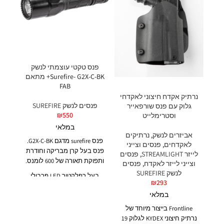
פנס טקטי עוצמתי לנשק
Surefire- G2X-C-BK+ מתאם
FAB
פנ
נרתיק אקדח חיצוני לאקדחי
פנסים לנשק SUREFIRE
גלוק עם פנס שורפאייר
₪
550
וסטרימלייט
במלאי
אביזרים לנשק
,
נרתיקים
פנס surefire מדגם G2X-C-BK.
לאקדחים
,
פנסים וצייני
פנס בעל קרן מבריקה וחודרת
פנס
לייזר STREAMLIGHT
,
פנסים
ותפוקת תאורה של 600 לומנס.
וצייני לייזר לאקדח
,
פנסים
לנשק SUREFIRE
בעל רפלקטור LED פרבולי
₪
293
מדויק הממקד את קרן האור
המ
במלאי
וממקסם את היקפי התאורה
א
והטווח לכדי 187 מטר.
Frontline בייצור מיוחד של
המא
נרתיק חיצוני KYDEX לגלוק 19
גוף פולימרי גמיש, קל משקל