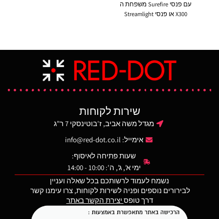
עם פנסי Surefire משפחת ה
ועמיד ממפגעים ומכות.
יכו
X300 או פנסי Streamlight
פנס
נמכר עם מתאם למסילת
משפחות TLR7/8.
שטח
פיקטיני להתקנה על נשק ארוך
הנרתיק מתאים לנשיאה גם
ההפ
מתוצרת FAB (כלול).
ללא פנס. חגירת PADDLE.
לי
הנרתיק מתאים לצד ימין.
מופעל ע״י 2 בטריות 123A
מתא
(כלול).
מסיל
שנ
ול
כפנס
נשק 
שירות לקוחות
מגדל משה אביב, ז'בוטינסקי 7 ר"ג
אימייל:
info@red-dot.co.il
שעות פתיחה לאיסוף:
ימי א', ג', ה': 10:00 - 14:00
נשמח לעמוד לרשותכם בכל שאלה ועניין
לבירורים נוספים ופניה לשירות לקוחות, צרו עימנו קשר
דרך טופס
יצירת הקשר באתר