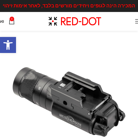
המכירה הינה לגופים ויחידים מורשים בלבד, לאחר אימות זיהוי
0
₪
0
פתח סרגל