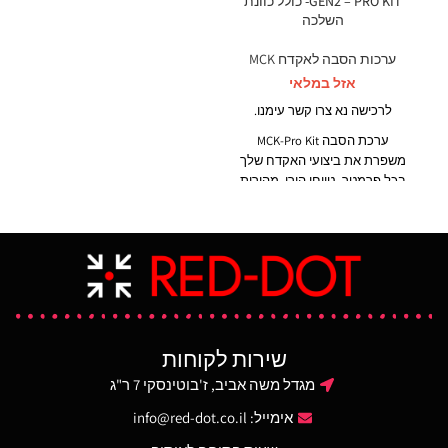
GEN2 – PRO KIT- כולל כוונת
השלכה
ערכות הסבה לאקדח MCK
אזל במלאי
לרכישה נא צרו קשר עימנו.
ערכת הסבה MCK-Pro Kit
משפרת את ביצועי האקדח שלך
בכל פרמטר- טווחי הירי, מהירות
רכישת מטרה ורמת הדיוק. יתרה
מזאת הערכה היה למעשה
פלטפורמה להתקנת אמצעים
משפרי ירי כגון כוונות השלכה,
פנסים, צייני לייזר ועוד, הודות
למסילת פיקטיני עליונה עשויה
מאלומיניום איכותי. הערכה
נמצאת בשימוש נרחב ע״י
שירות לקוחות
ארגוני אכיפת חוק, משטרות
ויחידות מיוחדות בעולם כולו.
מגדל משה אביב, ז'בוטינסקי 7 ר"ג
הערכה, בצבע שחור בלבד
אימייל:
info@red-dot.co.il
וכוללת- כוונות קופצות קדמית