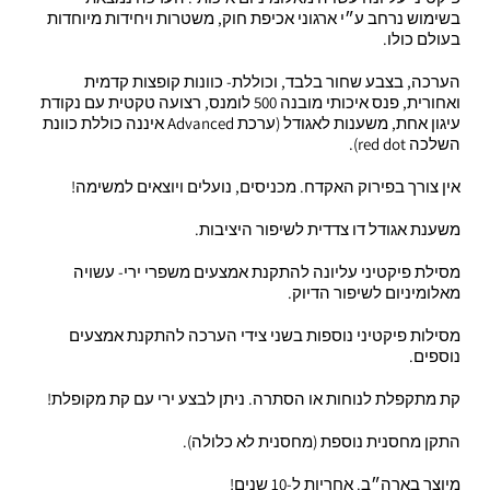
בשימוש נרחב ע״י ארגוני אכיפת חוק, משטרות ויחידות מיוחדות
בעולם כולו.
הערכה, בצבע שחור בלבד, וכוללת- כוונות קופצות קדמית
ואחורית, פנס איכותי מובנה 500 לומנס, רצועה טקטית עם נקודת
עיגון אחת, משענות לאגודל (ערכת Advanced איננה כוללת כוונת
השלכה red dot).
אין צורך בפירוק האקדח. מכניסים, נועלים ויוצאים למשימה!
משענת אגודל דו צדדית לשיפור היציבות.
מסילת פיקטיני עליונה להתקנת אמצעים משפרי ירי- עשויה
מאלומיניום לשיפור הדיוק.
מסילות פיקטיני נוספות בשני צידי הערכה להתקנת אמצעים
נוספים.
קת מתקפלת לנוחות או הסתרה. ניתן לבצע ירי עם קת מקופלת!
התקן מחסנית נוספת (מחסנית לא כלולה).
מיוצר בארה״ב. אחריות ל-10 שנים!