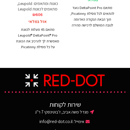
כוונות ומתאמים- Leupold
,
מתאם DeltaPoint Pro נועד
מתאמים לכוונות Leupold
להתאים לכל מסילת Picatinny,
₪
606
כו
תוך הבאת הנקודה האדומה
אזל במלאי
הכו
לגובה המושלם לרכישה מהירה
מתאם 45 מעלות לכוונת
ונק
של מטרות. מתאם מעוצב כמעט
Leupold® DeltaPoint® Pro
מהי
ללא תוספת משקל או נפח, חזק
מאפשרת לך להרכיב את הכוונת
גבוה
ועמיד לכל משימה.
על כל מסילת Picatinny.
בדר
ניתן להתקין עליו כוונות DP Pro
המתאם מאפשר גמישות מרבית
ת
של Leupold הנמכרות באתר.
בתפעול ומעבר מהיר בין כוונת
מות
אופטית מגדילה לכוונת ההשלכה.
משתנ
מתאם קל משקל, מתאים לשני
צידי הרובה, עמיד לכל משימה.
ניתן להרכיב על המתאם כוונות
השלכה DeltaPoint Pro של
Leupold הנמכרות באתר.
שירות לקוחות
מגדל משה אביב, ז'בוטינסקי 7 ר"ג
אימייל:
info@red-dot.co.il