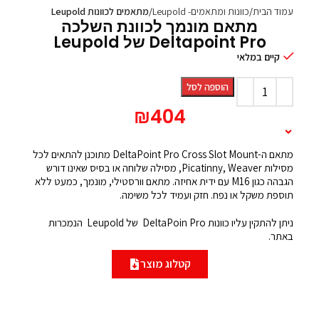
עמוד הבית
כוונות ומתאמים- Leupold
מתאמים לכוונות Leupold
מתאם מונמך לכוונת השלכה
Deltapoint Pro של Leupold
קיים במלאי
הוספה לסל
₪
404
תיאור המוצר
מתאם ה-DeltaPoint Pro Cross Slot Mount מתוכנן להתאים לכל
מסילות Picatinny, Weaver, מסילה שלוחה או בסיס שאינו דורש
הגבהה כגון M16 עם ידית אחיזה. מתאם וורסטילי, מונמך, כמעט ללא
תוספת משקל או נפח. חזק ועמיד לכל משימה.
ניתן להתקין עליו כוונות DeltaPoin Pro של Leupold הנמכרות
באתר.
קטלוג מוצר