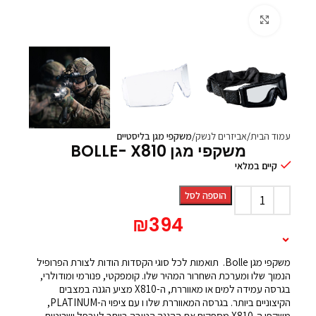
Click to enlarge
עמוד הבית
אביזרים לנשק
משקפי מגן בליסטיים
משקפי מגן BOLLE- X810
קיים במלאי
הוספה לסל
₪
394
תיאור המוצר
משקפי מגן Bolle. תואמות לכל סוגי הקסדות הודות לצורת הפרופיל
הנמוך שלו ומערכת השחרור המהיר שלו. קומפקטי, פנורמי ומודולרי,
בגרסה עמידה למים או מאווררת, ה-X810 מציע הגנה במצבים
הקיצוניים ביותר. בגרסה המאווררת שלו ו עם ציפוי ה-PLATINUM,
משקפי ה-X810 מספקים את ההגנה הטובה ביותר לערפל ושריטות.