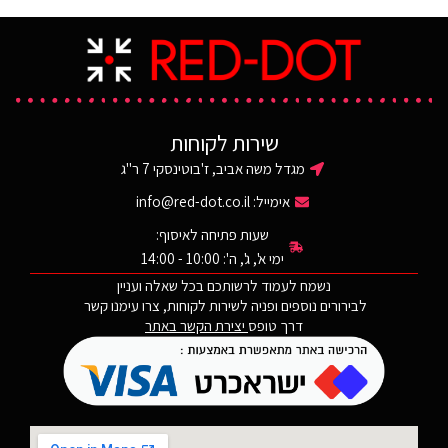
המשקף לשקוף, צהוב וכהה. בעל
מבנה ארגונומי התואם למערכות
תקשורת וקסדות בליסטיות.
מסגרת עמידה וגשר אף מונע
החלקה.
שירות לקוחות
מגדל משה אביב, ז'בוטינסקי 7 ר"ג
אימייל:
info@red-dot.co.il
שעות פתיחה לאיסוף:
ימי א', ג', ה': 10:00 - 14:00
נשמח לעמוד לרשותכם בכל שאלה ועניין
לבירורים נוספים ופניה לשירות לקוחות, צרו עימנו קשר
דרך טופס
יצירת הקשר באתר