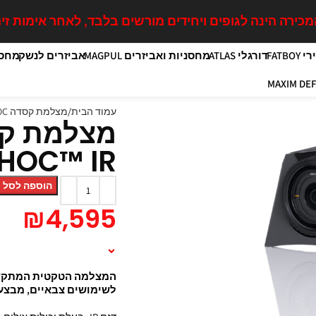
כירה הינה לגופים ויחידים מורשים בלבד, לאחר אימות זיה
FATB
דורגלי ATLAS
מחסניות ואביזרים MAGPUL
אביזרים לנשק
מחסנ
עמוד הבית
מצלמת קסדה MOHOC
מצלמת קס
HOC™ IR
הוספה לסל
₪
4,595
תיאור המוצר
המצלמה הטקטית המתקדמת
לשימושים צבאיים, מבצעי