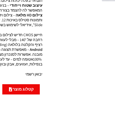
דגם IR- בעלת יכולות צילום באור אינפרא אדום!!
עיצוב שטוח וייחודי
המאפשר לה להצמד בצורה טבעית ונמ
צילום
HD מלאה
ותמונות סטילס באיכות 12.
ש
Slide”, אידיאלי לשימוש בשטח מבלי למשוך תשומת לב.
חיישן CMOS חדיש ל
רציף והקלטה בלולאה (loop recording).
Android
מובנה. אפשרות לסנכרון מצלמות מרובו
100%
בנפילות, זעזועים, אבק ובוץ
יבואן רשמי
קטלוג מוצר