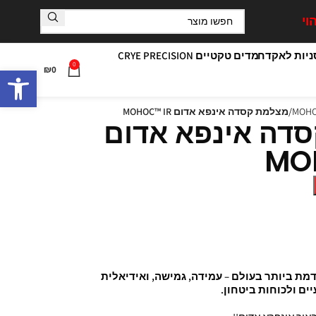
וי
יות לאקדח
מדים טקטיים CRYE PRECISION
0
פתח סרגל
₪
0
מצלמת קסדה אינפא אדום MOHOC™ IR
דה אינפא אדום
MO
 ביותר בעולם – עמידה, גמישה, ואידיאלית
ים ולכוחות ביטחון
.