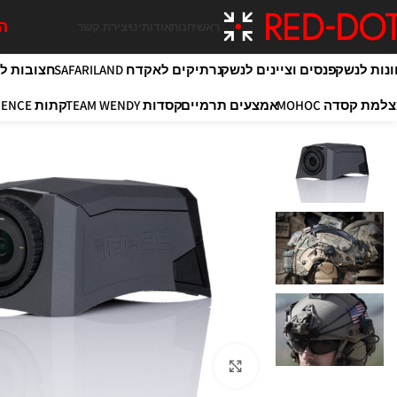
המ
ראשי
חנות
אודותינו
יצירת קשר
ונות לנשק
פנסים וציינים לנשק
נרתיקים לאקדח SAFARILAND
חצובות לירי OY
למת קסדה MOHOC
אמצעים תרמיים
קסדות TEAM WENDY
קתות MAXIM DEFENCE
Click to enlarge