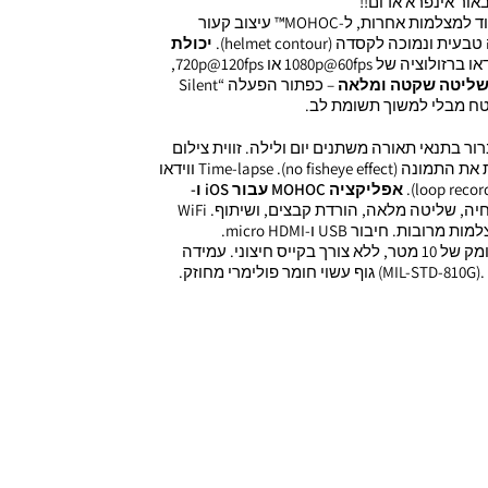
– בניגוד למצלמות אחרות, ל-MOHOC™ עיצוב קעור
וכה לקסדה (helmet contour).
יכולת
– צילום וידאו ברזולוציה של 1080p@60fps או 720p@120fps,
ליטה שקטה ומלאה
– כפתור הפעלה “Silent
צילום ברור בתנאי תאורה משתנים יום ולילה. זווית צילום
רחבה של 140° – מבלי לעוות את התמונה (no fisheye effect). Time-lapse ווידאו
אפליקציה
MOHOC עבור
iOS ו
-
– מאפשרת תצוגה חיה, שליטה מלאה, הורדת קבצים, ושיתוף. WiFi
ת. חיבור USB ו-micro HDMI.
אטומה למים – עד לעומק של 10 מטר, ללא צורך בקייס חיצוני. עמידה
(MIL-STD-810G).
גוף עשוי חומר פולימרי מחוזק
.