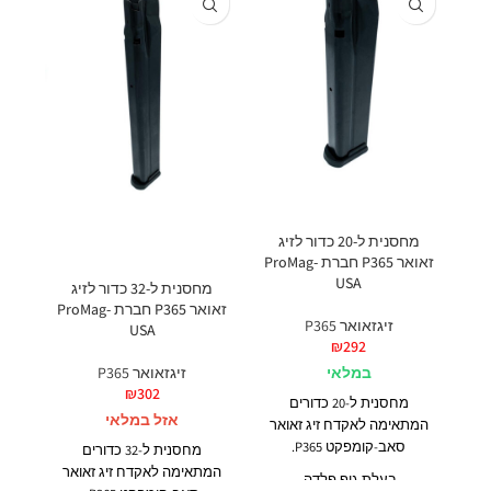
מחסנית ל-20 כדור לזיג
זאואר P365 חברת ProMag-
USA
מחסנית ל-32 כדור לזיג
זאואר P365 חברת ProMag-
זיגזאואר P365
USA
₪
292
במלאי
זיגזאואר P365
₪
302
מחסנית ל-20 כדורים
בנויה מ
אזל במלאי
המתאימה לאקדח זיג זאואר
לחלק
סאב-קומפקט P365.
מחסנית ל-32 כדורים
תוס
המתאימה לאקדח זיג זאואר
בעלת גוף פלדה.