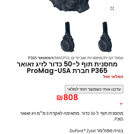
Click to enlarge
עמוד הבית
מחסניות ואביזרים MAGPUL
זיגזאואר P365
מחסנית תוף ל-50 כדור לזיג זאואר
P365 חברת ProMag-USA
המלאי אזל
עדכנו אותי כשמוצר חוזר למלאי
₪
808
תיאור המוצר
מחסנית תוף ל-50 כדור. מתאימה לאקדח 9 מ״מ זיג זאואר
P365.
בנויה מפולימר DuPont® Zytel.