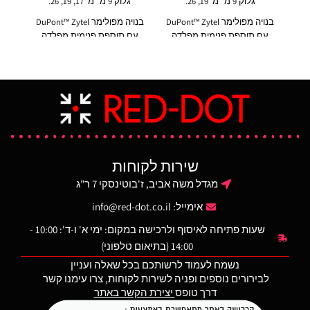
גלוק 9 מ״מ 19, 26.
גלוק 9 מ״מ 17, 19, 26.
בנויה מפולימר DuPont™ Zytel
בנויה מפולימר DuPont™ Zytel
עם תוספת פנימית מפלדה
עם תוספת פנימית מפלדה
בנויה מ
לכל אורך המחסנית.
לכל אורך המחסנית.
מיוצר בארה"ב
מיוצר בארה"ב
שירות לקוחות
מגדל משה אביב, ז'בוטינסקי 7 ר"ג
אימייל:
info@red-dot.co.il
שעות פתיחה לאיסוף ולרכישה במקום: ימי א' ו-ד': 10:00 -
14:00 (בתיאום טלפוני)
נשמח לעמוד לרשותכם בכל שאלה ועניין
לבירורים נוספים ופניה לשירות לקוחות, צרו עימנו קשר
דרך טופס
יצירת הקשר באתר