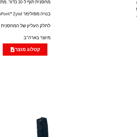
מחסנית תוף ל-30 כדור. מתאימה לאקדח 9 מ״מ זיג זאואר P365.
בנויה מפולימר DuPont® Zytel.
לחלק העליון של המחסנית 
מיוצר בארה”ב
קטלוג מוצר