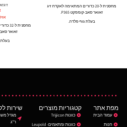
זיגזאוא
מחסנית ל-20 כדורים המתאימה לאקדח זיג
2
זאואר סאב-קומפקט P365.
אזל
בעלת גוף פלדה.
מחסנית ל
מיוצר בארה"ב
זאואר סאב-קו
בעלת ג
מיוצר
מפת אתר
קטגוריות מוצרים
שירות לק
עמוד הבית
כוונות Trijicon
ר"ג
חנות
כוונות ומתאמים- Leupold