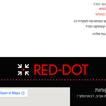
לחלק העליון של המחסנית יש תוספת פנימית
ר P365
מפלדה לאורך המחסנית.
₪
30
 במלאי
מיוצר בארה"ב
-32 כדורים המתאימה לאקדח זיג
מפקט P365.
וף פלדה.
 בארה"ב
וחות
מגדל משה אביב, ז'בוטינסקי 7