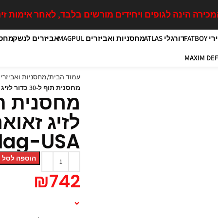
כירה הינה לגופים ויחידים מורשים בלבד, לאחר אימות זיה
FATB
דורגלי ATLAS
מחסניות ואביזרים MAGPUL
אביזרים לנשק
מחסנ
עמוד הבית
מחסניות ואביזרים GPUL
מחסנית תוף ל-30 כדור לזיג זאואר P365 חברת ProMag-USA
Mag-USA
הוספה לסל
₪
742
תיאור המוצר