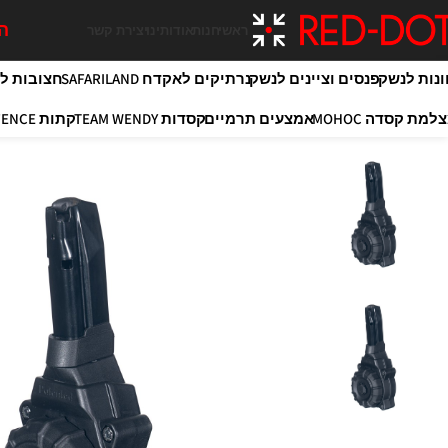
המ
ראשי
חנות
אודותינו
יצירת קשר
ונות לנשק
פנסים וציינים לנשק
נרתיקים לאקדח SAFARILAND
חצובות לירי OY
למת קסדה MOHOC
אמצעים תרמיים
קסדות TEAM WENDY
קתות MAXIM DEFENCE