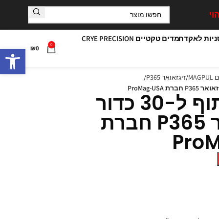
וי
יות לאקדח
מדים טקטיים CRYE PRECISION
0
פתח סרגל
₪
0
MA
זיגזאואר P365
מחסנית תוף ל-30 כדור
לזיג זאואר P365 חברת
Pro