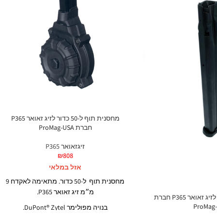
מחסנית תוף ל-50 כדור לזיג זאואר P365
חברת ProMag-USA
זיגזאואר P365
₪
808
אזל במלאי
מחסנית תוף ל-50 כדור. מתאימה לאקדח 9
מ״מ זיג זאואר P365.
מחסנית ל-32 כדור לזיג זאואר P365 חברת
ProMag
בנויה מפולימר DuPont® Zytel.