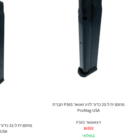
מחסנית ל-20 כדור לזיג זאואר P365 חברת
ProMag-USA
זיגזאואר P365
₪
292
-USA
במלאי