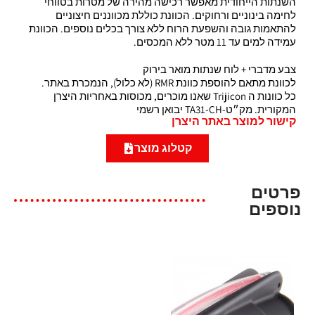
השנתות הייחודית מאפשר רכישה מהירה של מטרות בטווחי
לחימה בינוניים ורחוקים. הכוונת כוללת מכווננים חיצוניים
להתאמות גובה והשפעת הרוח ללא צורך בכלים נוספים. הכוונת
עמידה למים עד 11 מטר ללא המכסים.
צבע מדברי + לוח שנתות מואר בירוק
לכוונת מתאם להוספת כוונת RMR (לא כלול), הנמכרת באתר.
כל כוונות ה Trijicon שאנו מוכרים, מכוסות באחריות היצרן
המקורית. מק״ט-TA31-CH יבואן רשמי
קישור למוצר באתר היצרן
קטלוג מוצר
פרטים
נוספים