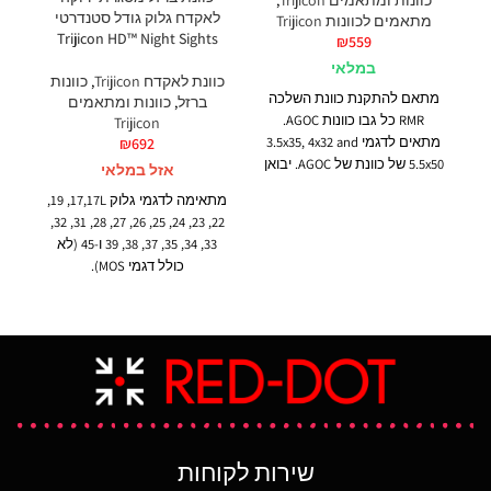
כוונות ומתאמים Trijicon
,
ל
לאקדח גלוק גודל סטנדרטי
מתאמים לכוונות Trijicon
ts
Trijicon HD™ Night Sights
₪
559
במלאי
כוו
כוונת לאקדח Trijicon
,
כוונות
מתאם להתקנת כוונת השלכה
ברזל
,
כוונות ומתאמים
RMR כל גבו כוונות AGOC.
Trijicon
מתאים לדגמי 3.5x35, 4x32 and
₪
692
5.5x50 של כוונת של AGOC. יבואן
אזל במלאי
רשמי Trijicon מק״ט RM35
מת
מתאימה לדגמי גלוק
17,17L
, 19,
22, 23, 24, 25, 26, 27, 28, 31, 32,
 39
33, 34, 35, 37, 38, 39
ו-45
(לא
כולל דגמי MOS).
כו
הכוונות נוצרו במיוחד כדי לתת
ט
מענה לצרכים של יורים טקטיים.
ל
הכוונת הקדמית בעלת שלוש
נקודות טריטיום ירוקות והיא
מה
בעלת להב גבוה יותר ונקודת
ב
כוונה מכוסה בצבע מאיר מיוחד
(photoluminescent). מסגרת
ב
הכוונת האחורית היא בשחור
שירות לקוחות
הי
וכוללת חריץ רחב יותר בצורת