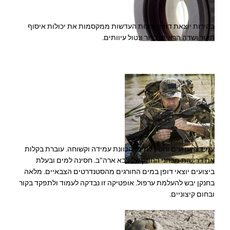
בהירות יוצאת דופן! איכות העדשות ממקסמות את יכולות איסוף
האור ושדה הראייה ברור ונטול עיוותים.
עמיד בזעזועים וחסין למים! הכוונת עמידה וקשוחה. עוברת בקלות
את דרישות מבחני החוזק של צבא ארה”ב. חסינה למים ובעלת
ביצועים יוצאי דופן במים החורגים מהסטנדרטים הצבאיים. מלאה
בחנקן יבש להעלמת ערפול. אופטיקה זו נבדקה לעמוד ולתפקד בקור
ובחום קיצוניים.