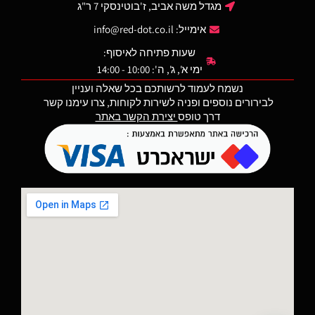
את
U. תצורה ייחודית זו מגבירה את
מגדל משה אביב, ז'בוטינסקי 7 ר"ג
ה
הראות ומזרזת את רכישת
אימייל:
info@red-dot.co.il
הראייה הקדמית, גם בתנאי
תאורת מעבר. בנוסף, המשטח
שעות פתיחה לאיסוף:
הקדמי של הכוונת האחורית בנוי
ימי א', ג', ה': 10:00 - 14:00
בתלילות כדי לסייע בדריכת
חירום ביד אחת.
נשמח לעמוד לרשותכם בכל שאלה ועניין
ה
מנורות טריטיום ירוקות הן
לבירורים נוספים ופניה לשירות לקוחות, צרו עימנו קשר
ה
באחריות למשך 12 שנים
דרך טופס
יצירת הקשר באתר
מתאריך הייצור.
הערה: מומלצת התקנה ע״י איש
מקצוע.
הע