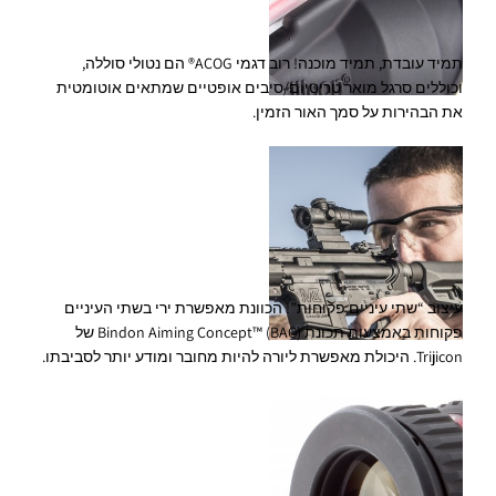
תמיד עובדת, תמיד מוכנה! רוב דגמי ACOG® הם נטולי סוללה,
וכוללים סרגל מואר טריטיום/סיבים אופטיים שמתאים אוטומטית
את הבהירות על סמך האור הזמין.
עיצוב “שתי עיניים פקוחות”! הכוונת מאפשרת ירי בשתי העיניים
פקוחות באמצעות תכונת Bindon Aiming Concept™ (BAC) של
Trijicon. היכולת מאפשרת ליורה להיות מחובר ומודע יותר לסביבתו.