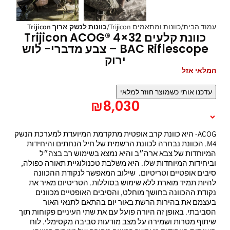
עמוד הבית
כוונות ומתאמים Trijicon
כוונות לנשק ארוך Trijicon
כוונת קלעים Trijicon ACOG® 4×32
BAC Riflescope – צבע מדברי- לוש
ירוק
המלאי אזל
עדכנו אותי כשמוצר חוזר למלאי
₪
8,030
תיאור המוצר
ACOG- היא כוונת קרב אופטית מתקדמת המיועדת למערכת הנשק
M4. הכוונת נבחרה לכוונת הרשמית של חיל הנחתים והיחידות
המיוחדות של צבא ארה״ב והיא נמצא בשימוש רב בצה״ל
וביחידות המיוחדות שלו. היא משלבת טכנולוגיית תאורה כפולה,
סיבים אופטיים וטריטיום. שילוב המאפשר לנקודת ההכוונה
להיות תמיד מוארת ללא שימוש בסוללות. הטריטיום מאיר את
נקודת ההכוונה בחושך מוחלט, והסיבים האופטיים מכוונים
בעצמם את בהירות הרשת באור יום בהתאם לתנאי האור
הסביבתי. באופן זה היורה פועל עם את שתי העיניים פקוחות תוך
שיתוף מטרות ושמירה על מצב מודעות סביבה מקסימלי. לוח