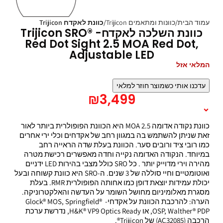
עמוד הבית
כוונות ומתאמים Trijicon
כוונת לאקדח Trijicon
כוונת השלכה לאקדח- Trijicon SRO®
Red Dot Sight 2.5 MOA Red Dot,
Adjustable LED
המלאי אזל
עדכנו אותי כשמוצר חוזר למלאי
₪
3,499
תיאור המוצר
כוונת נקודה אדומה 2.5 MOA היא הכוונת הפופולרית ביותר לאור
זאת שניתן להשתמש בה במגוון רחב של אקדחים וכלי ירי אחרים
כמו רובי ציד ורובים סער. הכוונת בעלת שדה הראייה רחב
במיוחד. הנקודה האדומה נקייה וחדה מאפשרים רכישת מטרה
מהירה וירי מדוייק יותר . כל SRO כולל מצבי בהירות LED ידניים
ואוטומטיים וחיי סוללה של 3 שנים. ה-SRO היא כוונת קשוחה ובעל
יכולת עמידות יוצאת דופן כמו אחותה הפופולרית RMR. בעלת
מסגרת מאלומיניום מחושל השומר על העדשה והאלקטרוניקה.
הערה: להרכבת הכוונת על אקדחי- Glock® MOS, Springfield®
OSP, Walther® PDP, או H&K® VP9 Optics Ready, נדרשת ערכת
הרכבה (AC32085) של Trijicon®.