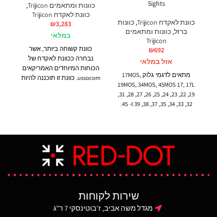
Sights
כוונות ומתאמים Trijicon
,
כוונת לאקדח Trijicon
כוונת לאקדח Trijicon
,
כוונות
₪
3,283
ברזל
,
כוונות ומתאמים
במלאי
Trijicon
כוונת קשוחה ביותר, אשר
₪
692
נבחרה ככוונת לאקדח של
אזל במלאי
הכוחות המיוחדים האמריקאים
מתאים לדגמי גלוק 17MOS,
ussocom. כוונת זו תוכננה להיות
19MOS, 34MOS, 45MOS 17, 17L
עמידה לשנים רבות כמו אחותה
19, 22, 23, 24, 25, 26, 27, 28, 31,
הגדולה ה trijicon acog אשר
32, 33, 34, 35, 37, 38, 39 ו- 45.
מוכרת בצה״ל, בצבא ארה״ב
הכוונות נוצרו במיוחד כדי לתת
וברוב צבאות נאט״ו. מדובר
מענה לצרכים של יורים טקטיים.
בכוונת מדוייקת אשר יכולה
הכוונת הקדמית בעלת שלוש
לספוג רתע של כל קליבר, כולל
נקודות טריטיום ירוקות והיא
מקלעים, ועדיין להישאר
בעלת להב גבוה יותר ונקודת
מאופסת. לכוונת זו גם שימוש
כוונה מכוסה בצבע מאיר מיוחד
רב ככוונת השלכה אשר פועלת
(photoluminescent). מסגרת
בצמוד לכוונות עם הגדלה.
הכוונת האחורית היא בשחור
עמידות וקשיחות יוצאות דופן.
וכוללת חריץ רחב יותר בצורת
שירות לקוחות
צורת בית העדשה אשר מוגנת
U. תצורה ייחודית זו מגבירה את
בפטנט תוכננה לפעול בתנאים
מגדל משה אביב, ז'בוטינסקי 7 ר"ג
הראות ומזרזת את רכישת
הקשים ביותר. הכוונת עמידה