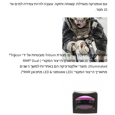
עם אופטיקה מוגדלת. קשוחה וחזקה. עוצבה להיות עמידה למים עד
20 מטר.
אחריות מוגבלת לכל החיים! מנורת Tritium מובטחת על ידי Trijicon®
להאיר למשך 15 שנים מתאריך הייצור המקורי (RMR® Dual-
Illuminated). מוצרי אלקטרוניקה הם באחריות למשך 5 שנים
מתאריך הייצור המקורי (LED אוטומטי & LED מתכוונן RMR®).