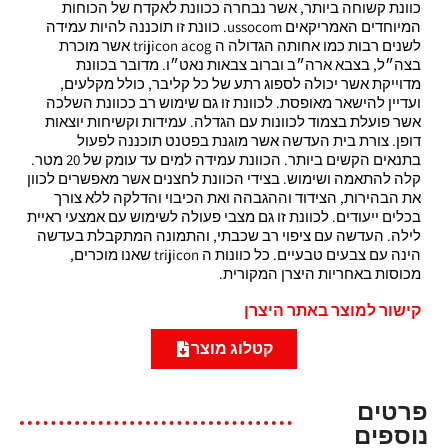
כוונת קשוחה ביותר, אשר נבחרה ככוונת לאקדח של הכוחות
המיוחדים האמריקאים ussocom. כוונת זו תוכננה להיות עמידה
לשנים רבות כמו אחותה הגדולה ה trijicon acog אשר מוכרת
בצה״ל, בצבא ארה״ב וברוב צבאות נאט״ו. מדובר בכוונת
מדוייקת אשר יכולה לספוג רתע של כל קליבר, כולל מקלעים,
ועדיין להישאר מאופסת. לכוונת זו גם שימוש רב ככוונת השלכה
אשר פועלת בצמוד לכוונות עם הגדלה. עמידות וקשיחות יוצאות
דופן. צורת בית העדשה אשר מוגנת בפטנט תוכננה לפעול
בתנאים הקשים ביותר. הכוונת עמידה למים עד עומק של 20 מטר.
קלה להתאמה ושימוש. בצידי הכוונת לחצנים אשר מאפשרים לכוון
את הבהירות, הצידוד וההגבהה ואת הכיבוי והדלקה ללא צורך
בכלים ייעודים. לכוונת זו גם מצבי פעולה לשימוש עם אמצעי ראיית
לילה. העדשה עם ציפוי רב שכבתי, והתמונה המתקבלת בעדשה
הינה עם צבעים טבעיים. כל כוונות ה trijicon שאנו מוכרים,
מכוסות באחריות היצרן המקורית.
קישור למוצר באתר היצרן
קטלוג מוצר
פרטים
נוספים