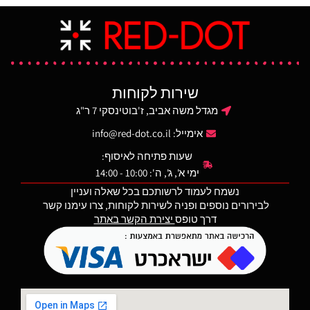
שמאל של הנשק והיא בעלת
לל
הכוונת הקדמית בעלת שלוש
תכונות חזרה לאפס ומתאימה
מא
נקודות טריטיום ירוקות והיא
למסילות Picatinny.
בעלת להב גבוה יותר ונקודת
מק״ט AC32078
מ
כוונה מכוסה בצבע מאיר מיוחד
הר
(photoluminescent). מסגרת
הא
הכוונת האחורית היא בשחור
שירות לקוחות
וכוללת חריץ רחב יותר בצורת
U. תצורה ייחודית זו מגבירה את
מגדל משה אביב, ז'בוטינסקי 7 ר"ג
וש
הראות ומזרזת את רכישת
אימייל:
info@red-dot.co.il
מק
הראייה הקדמית, גם בתנאי
תאורת מעבר. בנוסף, המשטח
שעות פתיחה לאיסוף:
מ
הקדמי של הכוונת האחורית בנוי
ימי א', ג', ה': 10:00 - 14:00
ורח
בתלילות כדי לסייע בדריכת
חירום ביד אחת.
נשמח לעמוד לרשותכם בכל שאלה ועניין
וה
מנורות טריטיום ירוקות הן
לבירורים נוספים ופניה לשירות לקוחות, צרו עימנו קשר
נו
באחריות למשך 12 שנים
דרך טופס
יצירת הקשר באתר
מתאריך הייצור.
ל
הערה: מומלצת התקנה ע״י איש
RMR (לא כלול)
מקצוע.
מו