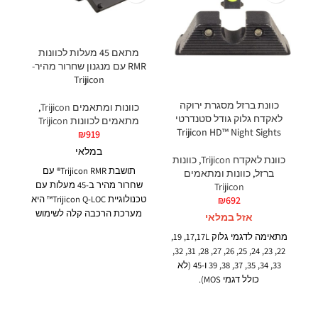
מתאם 45 מעלות לכוונות
RMR עם מנגנון שחרור מהיר-
 /
Trijicon
כוונת ברזל מסגרת ירוקה
כוונות ומתאמים Trijicon
,
לאקדח גלוק גודל סטנדרטי
מתאמים לכוונות Trijicon
Trijicon HD™ Night Sights
₪
919
במלאי
כוונת לאקדח Trijicon
,
כוונות
תושבת Trijicon RMR® עם
ברזל
,
כוונות ומתאמים
שחרור מהיר ב-45 מעלות עם
מ
Trijicon
טכנולוגיית Trijicon Q-LOC™ היא
₪
692
מערכת הרכבה קלה לשימוש
אזל במלאי
ביד אחת ללא כלי עבודה.
ו
מתאימה לדגמי גלוק
17,17L
, 19,
אר
מעוצבת לטובת הרכבה של
22, 23, 24, 25, 26, 27, 28, 31, 32,
בצ
כוונת השלכה RMR (נקודה
33, 34, 35, 37, 38, 39
ו-45
(לא
הי
אדומה) של Trijicon בזווית של 45
כולל דגמי MOS).
כפו
מעלות. התושבת כוללת את
הכוונות נוצרו במיוחד כדי לתת
היכולת להיצמד לצד ימין או
ה
מענה לצרכים של יורים טקטיים.