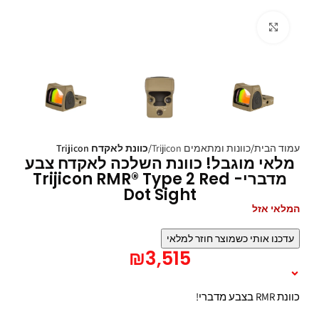
Click to enlarge
עמוד הבית
כוונות ומתאמים Trijicon
כוונת לאקדח Trijicon
מלאי מוגבל! כוונת השלכה לאקדח צבע
מדברי- Trijicon RMR® Type 2 Red
Dot Sight
המלאי אזל
עדכנו אותי כשמוצר חוזר למלאי
₪
3,515
תיאור המוצר
כוונת RMR בצבע מדברי!