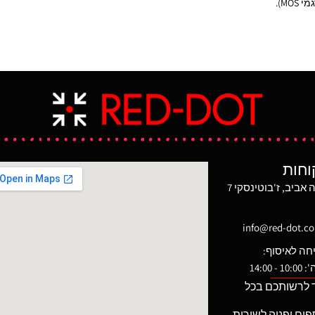
MOS).
מהיר. המשלש מאפשר ירי לטווחים מדויק
לטווחים גדולים תוך כדי שימוש בנקודה
 נקודות טריטיום ירוקות.
האדומה של כוונת ההשלכה. הכוונת בעלת
ת מוגבהת עם מסגרת
יכולת הסטה הצידה ומאפשרת ליורה לעבור
על את מהירות ואיכות
מהר מירי לטווח ארוך לירי לטווח קצר תוך
ף להבית הכוונת עוצבה
המשך שימוש בכוונת ההשלכה. מק״ט MAG-C-
ת במרחקים גדולים יותר
2600001
רה ובכך מגדילה את שדה
נת האחורית היא בשחור
וכוללת חריץ רחב יותר בצורת U. תצורה
ת שדה הראיה ומזרזת את
בתנאי תאורת מעבר.
וחות
וונת הינו בעל עיצוב
מגדל משה אביב, ז'בוטינסקי 7
יכת האקדח ביד אחת.
מנורות טריטיום ירוקות הן באחריות למשך 12
ריך הייצור.
info@red-dot.co.
מנורות טריטיום ירוקות הן באחריות למשך 12
חה לאיסוף:
ריך הייצור.
 14:00
 לרשותכם בכל
קנה ע״י איש מקצוע.
פים ופניה לשירות