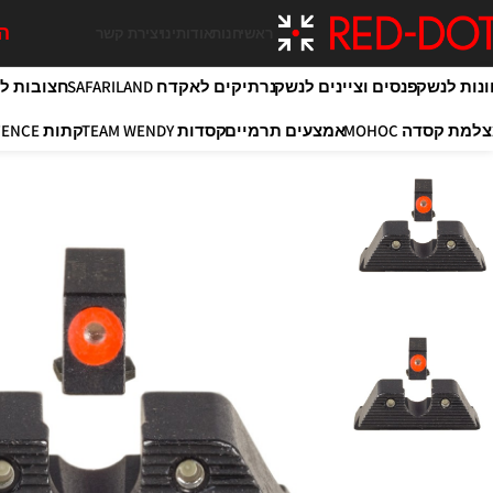
המ
ראשי
חנות
אודותינו
יצירת קשר
ונות לנשק
פנסים וציינים לנשק
נרתיקים לאקדח SAFARILAND
חצובות לירי OY
למת קסדה MOHOC
אמצעים תרמיים
קסדות TEAM WENDY
קתות MAXIM DEFENCE