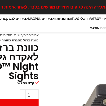
כירה הינה לגופים ויחידים מורשים בלבד, לאחר אימות זיה
FATB
דורגלי ATLAS
מחסניות ואביזרים MAGPUL
אביזרים לנשק
מחסנ
עמוד הבית
כוונות ומתאמים Trijicon
כוונת ברזל מסגרת כתומה לאקדח גלוק גו
כוונת בר
לאקדח גל
D™ Night
Sights
קיים במלאי