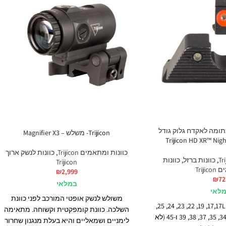
תומה לאקדח גלוק גודל
Trijicon- משלש – Magnifier X3
כוונות ומתאמים Trijicon
,
כוונות לנשק ארוך
,
כוונות ברזל
,
כוונות
Trijicon
Triji
₪
2,999
₪
72
במלאי
לאי
משולש לנשק אופטי המורכב לפני כוונת
, 19, 22, 23, 24, 25,
17,17L
השלכה. כוונת קומפקטית וקשוחה. מתאימה
ו-45
(לא
לימניים ושמאליים והיא בעלת מנגנון שחרור