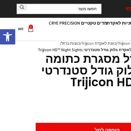
וי
יות לאקדח
מדים טקטיים CRYE PRECISION
0
פתח סרגל
₪
0
כוונת לאקדח Trijicon
כוונות ברזל
דל סטנדרטי Trijicon HD™ Night Sights
זל מסגרת כתומה
וק גודל סטנדרטי
Trijicon H
הוספה לסל