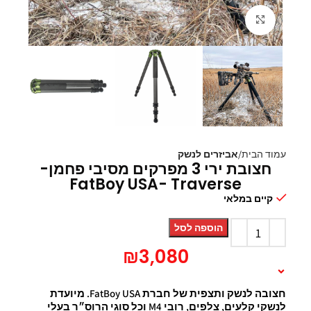
Click to enlarge
עמוד הבית
אביזרים לנשק
חצובת ירי 3 מפרקים מסיבי פחמן-
FatBoy USA- Traverse
קיים במלאי
הוספה לסל
₪
3,080
תיאור המוצר
חצובה
לנשק
ותצפית
של
חברת
FatBoy USA.
מיועדת
לנשקי קלעים, צלפים, רובי
M4 ו
כל
סוגי
הרוס״ר
בעלי