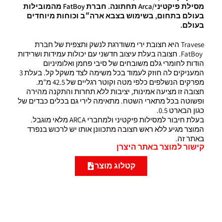
מסילת
פיקטיני
/Arca
תחתונה
.
חברת
FatBoy
מהמובילות
בעולם
בתחום
,
בשימוש
בצבא
ארה״ב
וכוחות
מיוחדים
בעולם
.
Travese היא חצובת ירי משודרגת לנשק ותצפית של חברת
FatBoy. חצובה בעלת עיצוב חדשני עם יכולות עמידות ושרידות
הודות לחומרי גלם משובחים של סיבי פחמן ואלומיניום
המעניקים לה חוזק לעמוד בכל משימה לצד משקל קל. בעלת 3
מפרקים הנשלפים כלפי מטה וקוטר רגליים של 42.5 מ”מ.
חצובה זו מציעה אמינות, יציבות ללא תחרות והתקנה מהירה
ופשוטה בכל מתארי השטח.
מתאימה לירי גם בכלים כבדים של
כגון הבארט 0.5.
בעלת חיבור למסילות פיקטיני ולמחברי ARCA מלאי מוגבל.
המוצר מגיע ללא ראש חצובה מתכוונן אותו יש לרכוש בנפרד
באתר זה.
קישור למוצר באתר היצרן
קטלוג מוצר