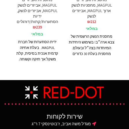
MAGPUL
,
מחסניות לנשק
MAGPUL
,
אביזרים לנשק
UL
ארוך MAGPUL
,
אביזרים
MAGPUL
,
אביזרים לנשק
,
לנשק
ידיות
הס
212
₪
הסתערות/קתות/דורגלים
₪
239
במלאי
במלאי
מחסנית הנשק הרשמית של
ידית הסתערות של חברת
צבא ארה״ב! בשימוש היחידות
MAGPUL. בעלת אחיזה
המיוחדות בצה״ל ובעולם.
קדמית אנכית בסיסית, קלת
מחסנית בעלת 30 כדורים
ובש
משקל אך חזקה וקשוחה.
עבור כלי נשק
AR15/M4
ויח
מעוצבת בצורה ארגונומית
ותואמים להם.
המחסנית
קת 
לשימוש כאחיזה אנכית
משלבת טכנולוגיית חומרים
מהי
מסורתית.
חדשה ותהליכי ייצור לשיפור
עם א
חוזק, עמידות ואמינות העולים
ק
על מפרטי ביצועים צבאיים
המ
קפדניים. בעלת קפיץ נירוסטה
הי
עמיד, גיאומטריה פנימית
כ
בעקומה קבועה להזנה אמינה
ול
של כדורים ופירוק פשוט ללא
שירות לקוחות
כלים לנוחות ניקוי. רצפת
המחסנית המתרחבת קלה
מגדל משה אביב, ז'בוטינסקי 7 ר"ג
לפירוק, מסייעת לחילוץ וטיפול