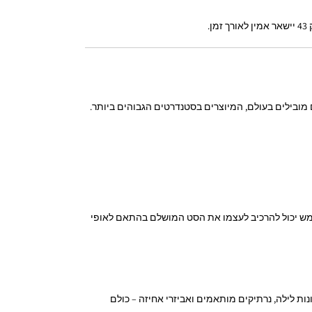
 מובילים בעולם, המיוצרים בסטנדרטים הגבוהים ביותר.
חה. כל משתמש יכול להרכיב לעצמו את הסט המושלם בהתאם לאופי
ולרי בזכות הגודל הקומפקטי והאמינות הגבוהה שלו, אך מה שהופך אותו לכלי עבודה מושלם הם האביזרים הנכונים. כוונות Red Dot, כוונות לילה, נרתיקים מותאמים ואביזרי אחיזה – כולם