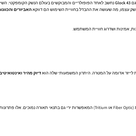
גם
Glock 43
נחשב לאחד הפופולריים והמבוקשים בעולם הנשק הקומפקטי. השילוב
נשק עצמו, מה שעושה את ההבדל בחוויית השימוש הם דווקא
האביזרים והכוונו
דיוק מהיר ואינטואיטיבי
לצד כוונות האופטיקה, ניתן למצוא גם כוונות ברזל משופרות – עם נקודות זוהרות (Fiber Optic או ritium