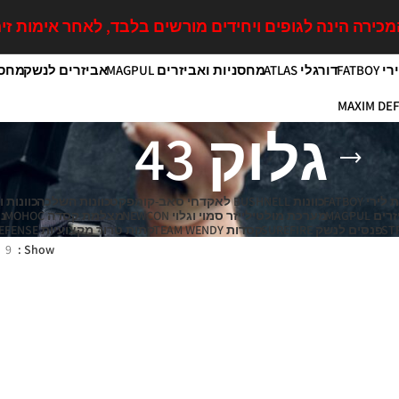
כירה הינה לגופים ויחידים מורשים בלבד, לאחר אימות זיה
FATB
דורגלי ATLAS
מחסניות ואביזרים MAGPUL
אביזרים לנשק
מחסנ
גלוק 43
רי FATBOY
כוונות BUSHNELL לאקדחי סאב-קומפקט
כוונות השלכה
כוונות ומת
MAGPUL
מערכת מולטילייזר סמוי וגלוי NEWCON
מצלמת קסדה MOHOC
נר
פנסים לנשק SUREFIRE
קסדות TEAM WENDY
קתות טרור מקצועיות MAXIM DEFENSE
9
Show