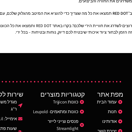
משדרגים את החוויה והביצועים.
ב־
RED DOT
תמצאו את כל מה שצריך כדי להוציא את המיטב מהגלוק שלכם, עם ש
רוצים לשדרג את חוויית הירי שלכם? בקרו באתר
RED DOT
ותמצאו את כל הכוונות, 
זה הזמן לבחור ציוד איכותי שיבטיח לכם דיוק, נוחות ובטיחות – בכל ירי.
מפת אתר
קטגוריות מוצרים
שירות לק
עמוד הבית
כוונות Trijicon
ר"ג
חנות
כוונות ומתאמים- Leupold
אימייל:
il
אודותינו
פנסים וצייני לייזר
Streamlight
שעות פתי
יצירת קשר