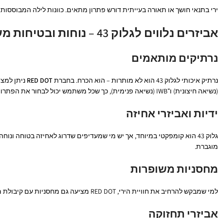
ירי בתנאי חושך או תאורה בעייתית דורש פתרון מתאים. כוונות לילה המבוססו
אביזרים נלווים לגלוק 43 – נוחות ובטיחות מעל הכול
נרתיקים מותאמים
נרתיק איכותי לגלוק 43 הוא לא מותרות – הוא הכרח. בחברת
RED DOT
(נשיאה חיצונית) ו־IWB (נשיאה פנימית), כך שכל משתמש יכול לבחור את הפתרון המתאים לו.
ידיות ואביזרי אחיזה
מוגברת.
מחסניות משופרות
למי שמבקש להרחיב את חוויית הירי, RED DOT מציעה גם מחסניות עם קיבולת מוגדלת ואביזרי טעינה מהירה. אלו משפרים את רצף הירי ומקלים על שימוש ממושך.
אביזרי תחזוקה