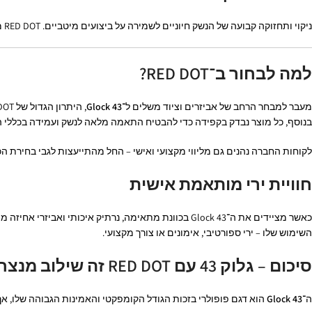
ניקוי ותחזוקה קבועה של הנשק חיוניים לשמירה על ביצועים מיטביים. RED DOT מציעה ערכות ניקוי מותאמות, שמנים וחומרי סיכה איכותיים, המבטיחים שהגלוק 43 יישאר אמין לאורך זמן.
למה לבחור ב־RED DOT?
מעבר למבחר הרחב של אביזרים וציוד משלים ל־
Glock 43
, היתרון הגדול של RED DOT הוא
בנוסף, כל מוצר נבדק בקפידה כדי להבטיח התאמה מלאה לנשק ועמידה בכללי ה
לקוחות החברה נהנים גם מליווי מקצועי ואישי – החל מהתייעצות לגבי בחירת הכו
חוויית ירי מותאמת אישית
כאשר מציידים את ה־Glock 43 בכוונת מתאימה, נרתיק אי
השימוש שלו – ירי ספורטיבי, אימונים או צורך מקצועי.
סיכום – גלוק 43 עם RED DOT זה שילוב מנצח
ה־
Glock 43