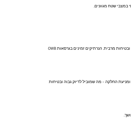
 במצבי שטח מגוונים.
ניתן למצוא נרתיקים המיוצרים במיוחד לדגם זה, עם דגש על נוחות נשיאה, שליפה מהירה ובטיחות מרבית. הנרתיקים זמינים בגרסאות OWB
יזה (Grip Extensions) מאפשרים שליטה טובה יותר, יציבות ביד ומניעת החלקה – מה שמוביל לדיוק גבוה ובטיחות