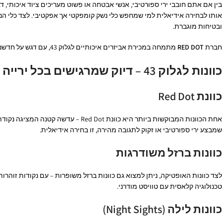
בין אם אתם חובבי ירי ספורטיבי, אנשי אבטחה או פשוט מעריכים ציוד איכותי, ד
אותו לבחירה אידיאלית למי שמחפש כלי נשק קומפקטי אך אפקטיבי. לצד כלי ה
ובטיחות מוגברת.
חברת
RED DOT
מתמחה במכירת אביזרים איכותיים לגלוק 43, עם דגש על חדשנות, אמינות ושדרוג חוויית המשתמש.
כוונות לגלוק 43 – דיוק שמרגישים בכל ירייה
כוונת Red Dot
אחת הכוונות המבוקשות ביותר היא כוונת Red Dot – עדשה קטנה המציגה נקודת לייזר אדומה על המטרה. היתרון המשמעותי שלה הוא
שמבצע ירי ספורטיבי או זקוק לתגובה מהירה, זו בחירה אידיאלית.
כוונות ברזל משודרגות
טכנולוגיה קלאסית עם טוויסט מודרני.
כוונות לילה (Night Sights)