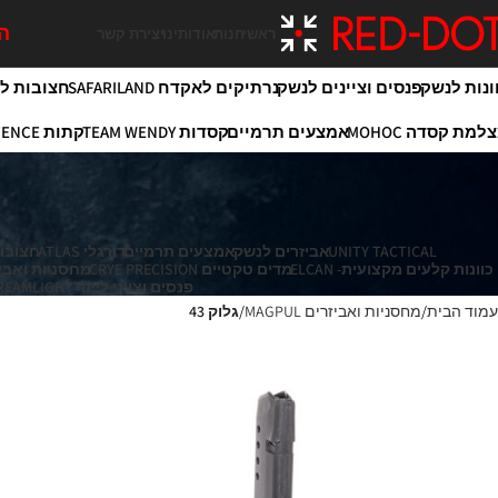
המ
ראשי
חנות
אודותינו
יצירת קשר
ונות לנשק
פנסים וציינים לנשק
נרתיקים לאקדח SAFARILAND
חצובות לירי OY
למת קסדה MOHOC
אמצעים תרמיים
קסדות TEAM WENDY
קתות MAXIM DEFENCE
UNITY TACTICAL
אביזרים לנשק
אמצעים תרמיים
דורגלי ATLAS
חצובות לי
כוונות קלעים מקצועית- ELCAN
מדים טקטיים CRYE PRECISION
מחסניות ואביזרים 
פנסים וצייני לייזר STREAMLIGHT
עמוד הבית
מחסניות ואביזרים MAGPUL
גלוק 43