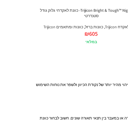
Trijicon Bright & Tough™ Night Sights- כוונת לאקדחי גלוק גודל
סטנדרטי
ח Trijicon
,
כוונות ברזל
,
כוונות ומתאמים Trijicon
₪
605
במלאי
וי מהיר יותר של נקודת הכיוון ולשפר את נוחות השימוש
רה או במעבר בין תנאי תאורה שונים. חשוב לבחור כוונת