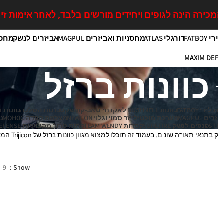
כירה הינה לגופים ויחידים מורשים בלבד, לאחר אימות זיה
FATB
דורגלי ATLAS
מחסניות ואביזרים MAGPUL
אביזרים לנשק
מחסנ
כוונות ברזל
רי FATBOY
כוונות BUSHNELL לאקדחי סאב-קומפקט
כוונות השלכה
כוונות ומת
MAGPUL
מערכת מולטילייזר סמוי וגלוי NEWCON
מצלמת קסדה MOHOC
נר
פנסים לנשק SUREFIRE
קסדות TEAM WENDY
קתות טרור מקצועיות MAXIM DEFENSE
כוונות ברזל לא
9
Show