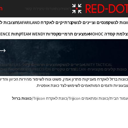
המ
ראשי
חנות
אודותינו
יצירת קשר
ונות לנשק
פנסים וציינים לנשק
נרתיקים לאקדח SAFARILAND
חצובות לירי OY
למת קסדה MOHOC
אמצעים תרמיים
קסדות TEAM WENDY
קתות MAXIM DEFENCE
UNITY TACTICAL
אביזרים לנשק
אמצעים תרמיים
דורגלי ATLAS
חצובות לי
כוונות קלעים מקצועית- ELCAN
מדים טקטיים CRYE PRECISION
מחסניות ואביזרים 
פנסים וצייני לייזר STREAMLIGHT
צבעוניות ודגמים המותאמים לשימוש לצד כוונת אופטית.
עמוד הבית
כוונות ומתאמים Trijicon
כוונת לאקדח Trijicon
כוונות ברזל