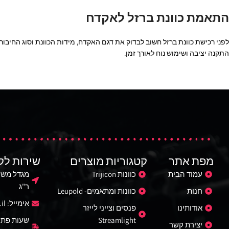
התאמת כוונת ברזל לאקדח
לפני רכישת כוונת ברזל חשוב לבדוק את דגם האקדח, מידות הכוונת וסוג החיב
התקנה יציבה ושימוש נוח לאורך זמן.
מפת אתר
קטגוריות מוצרים
שירות לק
עמוד הבית
כוונות Trijicon
ר"ג
חנות
כוונות ומתאמים- Leupold
אימייל:
il
אודותינו
פנסים וצייני לייזר
Streamlight
שעות פתי
יצירת קשר