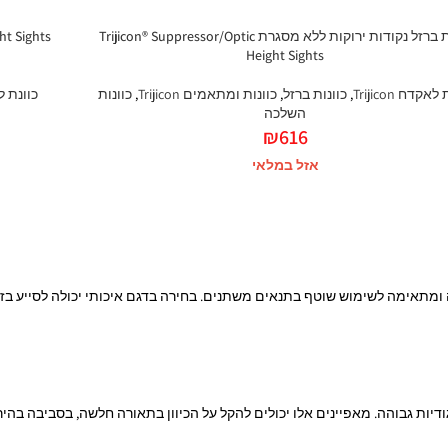
כוונת ברזל נקודות ירוקות ללא מסגרת Trijicon® Suppressor/Optic
Height Sights
אקדח Trijicon
,
כוונות ברזל
,
כוונות ומתאמים Trijicon
,
כוונות
כוונת לאקד
השלכה
₪
616
אזל במלאי
 ומתאימה לשימוש שוטף בתנאים משתנים. בחירה בדגם איכותי יכולה לסייע בזיה
גודיות גבוהה. מאפיינים אלו יכולים להקל על הכיוון בתאורה חלשה, בסביבה בהי